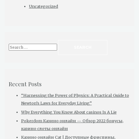
Uncategorized
Recent Posts
“Harnessing the Power of Physics: A Practical Guide to
Newton’s Laws for Everyday Living”
Why Everything You Know About casinos Is A Lie
Pokerdom Казино онлайн — Обзор 2022 бонусы,
казино слоты онлайн
Казино онлайн Cat | Доступные фриспины,