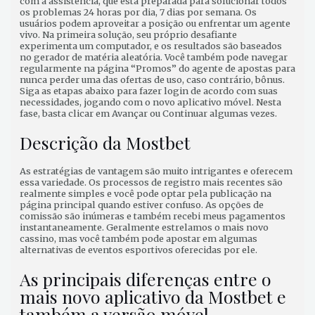
com a assistência, que está preparada para solucionar todos
os problemas 24 horas por dia, 7 dias por semana. Os
usuários podem aproveitar a posição ou enfrentar um agente
vivo. Na primeira solução, seu próprio desafiante
experimenta um computador, e os resultados são baseados
no gerador de matéria aleatória. Você também pode navegar
regularmente na página “Promos” do agente de apostas para
nunca perder uma das ofertas de uso, caso contrário, bônus.
Siga as etapas abaixo para fazer login de acordo com suas
necessidades, jogando com o novo aplicativo móvel. Nesta
fase, basta clicar em Avançar ou Continuar algumas vezes.
Descrição da Mostbet
As estratégias de vantagem são muito intrigantes e oferecem
essa variedade. Os processos de registro mais recentes são
realmente simples e você pode optar pela publicação na
página principal quando estiver confuso. As opções de
comissão são inúmeras e também recebi meus pagamentos
instantaneamente. Geralmente estrelamos o mais novo
cassino, mas você também pode apostar em algumas
alternativas de eventos esportivos oferecidas por ele.
As principais diferenças entre o
mais novo aplicativo da Mostbet e
também a versão móvel