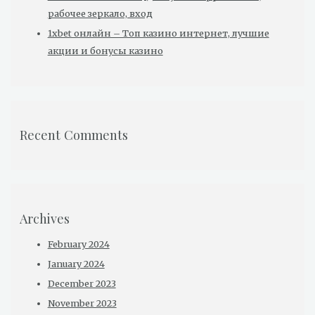
рабочее зеркало, вход
1xbet онлайн – Топ казино интернет, лучшие
акции и бонусы казино
Recent Comments
Archives
February 2024
January 2024
December 2023
November 2023