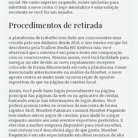
social. No canto superior esquerdo, existe um botão para
substituir a nova conta. O jogo automático é uma solução
excelente se você for um amador.
Procedimentos de retirada
A plataforma de trabalho tem dado aos concorrentes uma
corrida pelo seu dinheiro desde 2021, o ano inteiro em que foi
descoberta pela Traflow Media N.V. Embora não, você
observará que o sistema é um pouco lento em comparação
com os concorrentes. Mesmo assim, você terá facilidade para
navegar no site devido ao novo regulamento receptivo
colocado de forma diferenciada em toda a plataforma. Como
mencionado anteriormente na análise da Mostbet, o novo
agente centra-se muito mais na nova seção de apostas
esportivas do que na página do cassino local.
Assim, você pode fazer login pessoalmente na página
principal das páginas da web ou no aplicativo de celular,
bastando entrar nas informações de login abaixo. Você
poderá acessar todos os recursos da sua conta de forma
rápida e fácil. Mostbet-Pakistan-casinoA Mostbet Paquistão
tem muitos outros jogos de cassino, para ajudá-lo a jogar
enquanto assiste aos seus eventos esportivos preferidos. E
eles têm a melhor empresa disponível para você escolher,
com certeza você descobrirá algo de que gosta. Mostbet
Paquistão é um site especializado em obter recursos de alta