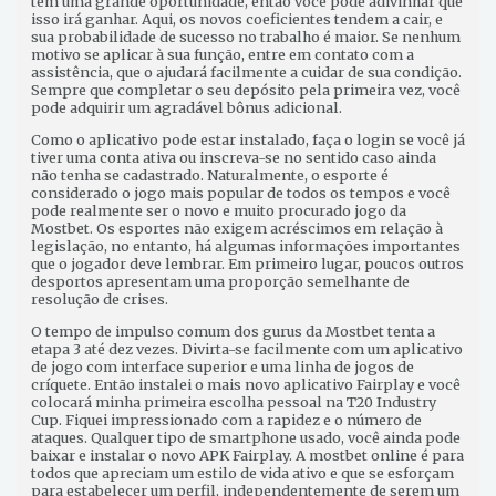
tem uma grande oportunidade, então você pode adivinhar que
isso irá ganhar. Aqui, os novos coeficientes tendem a cair, e
sua probabilidade de sucesso no trabalho é maior. Se nenhum
motivo se aplicar à sua função, entre em contato com a
assistência, que o ajudará facilmente a cuidar de sua condição.
Sempre que completar o seu depósito pela primeira vez, você
pode adquirir um agradável bônus adicional.
Como o aplicativo pode estar instalado, faça o login se você já
tiver uma conta ativa ou inscreva-se no sentido caso ainda
não tenha se cadastrado. Naturalmente, o esporte é
considerado o jogo mais popular de todos os tempos e você
pode realmente ser o novo e muito procurado jogo da
Mostbet. Os esportes não exigem acréscimos em relação à
legislação, no entanto, há algumas informações importantes
que o jogador deve lembrar. Em primeiro lugar, poucos outros
desportos apresentam uma proporção semelhante de
resolução de crises.
O tempo de impulso comum dos gurus da Mostbet tenta a
etapa 3 até dez vezes. Divirta-se facilmente com um aplicativo
de jogo com interface superior e uma linha de jogos de
críquete. Então instalei o mais novo aplicativo Fairplay e você
colocará minha primeira escolha pessoal na T20 Industry
Cup. Fiquei impressionado com a rapidez e o número de
ataques. Qualquer tipo de smartphone usado, você ainda pode
baixar e instalar o novo APK Fairplay. A mostbet online é para
todos que apreciam um estilo de vida ativo e que se esforçam
para estabelecer um perfil, independentemente de serem um