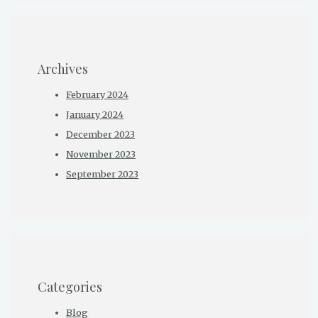
Archives
February 2024
January 2024
December 2023
November 2023
September 2023
Categories
Blog