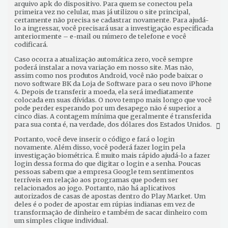
arquivo apk do dispositivo. Para quem se conectou pela
primeira vez no celular, mas já utilizou o site principal,
certamente não precisa se cadastrar novamente. Para ajudá-
lo a ingressar, você precisará usar a investigação especificada
anteriormente – e-mail ou número de telefone e você
codificará.
Caso ocorra a atualização automática zero, você sempre
poderá instalar a nova variação em nosso site. Mas não,
assim como nos produtos Android, você não pode baixar o
novo software BK da Loja de Software para o seu novo iPhone
4. Depois de transferir a moeda, ela será imediatamente
colocada em suas dívidas. O novo tempo mais longo que você
pode perder esperando por um desapego não é superior a
cinco dias. A contagem mínima que geralmente é transferida
para sua conta é, na verdade, dos dólares dos Estados Unidos.
Portanto, você deve inserir o código e fará o login
novamente. Além disso, você poderá fazer login pela
investigação biométrica. É muito mais rápido ajudá-lo a fazer
login dessa forma do que digitar o login e a senha. Poucas
pessoas sabem que a empresa Google tem sentimentos
terríveis em relação aos programas que podem ser
relacionados ao jogo. Portanto, não há aplicativos
autorizados de casas de apostas dentro do Play Market. Um
deles é o poder de apostar em rúpias indianas em vez de
transformação de dinheiro e também de sacar dinheiro com
um simples clique individual.