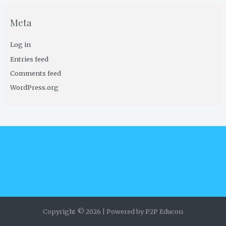
Meta
Log in
Entries feed
Comments feed
WordPress.org
Copyright © 2026 | Powered by P2P Educon