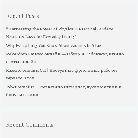
r
c
Recent Posts
h
“Harnessing the Power of Physics: A Practical Guide to
f
Newton’s Laws for Everyday Living”
o
r
Why Everything You Know About casinos Is A Lie
:
Pokerdom Казино онлайн — Обзор 2022 бонусы, казино
слоты онлайн
Казино онлайн Cat | Доступные фриспины, рабочее
зеркало, вход
1xbet онлайн – Топ казино интернет, лучшие акции и
бонусы казино
Recent Comments