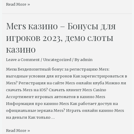
Read More »
Mers казино – Бонусы для
Mers
казино
игроков 2023, демо слоты
–
Бонусы
казино
для
игроков
Leave a Comment
/
Uncategorized
/ By
admin
2023,
Menu Бездепозитный бонус за регистрацию Mers:
демо
выгодные условия для игроков Как зарегистрироваться в
слоты
Mers? Регистрация на сайте Mers онлайн клуба Можно ли
казино
скачать Mers на iOS? Скачать клиент Mers Casino
Ассортимент игровых автоматов в казино Mers
Информация про казино Mers Как работает доступ на
официальные зеркала Mers? Играть онлайн казино Mers
на деньги Как только …
Read More »