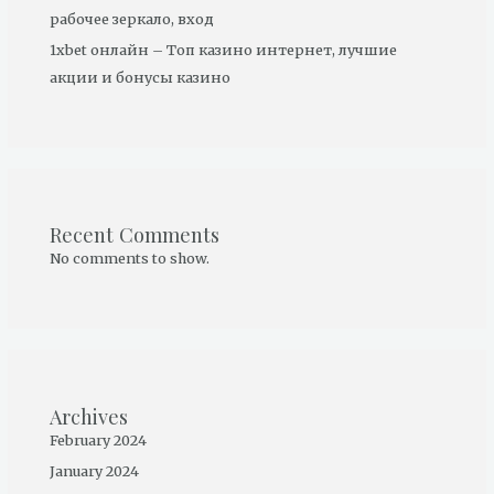
рабочее зеркало, вход
1xbet онлайн – Топ казино интернет, лучшие
акции и бонусы казино
Recent Comments
No comments to show.
Archives
February 2024
January 2024