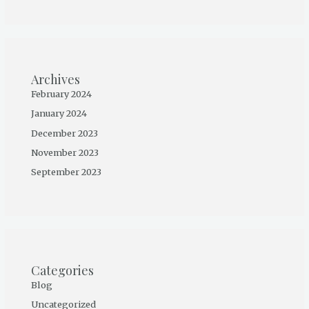
Archives
February 2024
January 2024
December 2023
November 2023
September 2023
Categories
Blog
Uncategorized