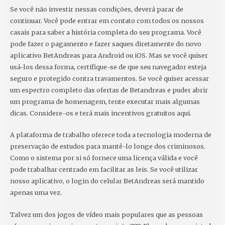
Se você não investir nessas condições, deverá parar de
continuar. Você pode entrar em contato com todos os nossos
casais para saber a história completa do seu programa. Você
pode fazer o pagamento e fazer saques diretamente do novo
aplicativo BetAndreas para Android ou iOS. Mas se você quiser
usá-los dessa forma, certifique-se de que seu navegador esteja
seguro e protegido contra travamentos. Se você quiser acessar
um espectro completo das ofertas de Betandreas e puder abrir
um programa de homenagem, tente executar mais algumas
dicas. Considere-os e terá mais incentivos gratuitos aqui.
A plataforma de trabalho oferece toda a tecnologia moderna de
preservação de estudos para mantê-lo longe dos criminosos.
Como o sistema por si só fornece uma licença válida e você
pode trabalhar centrado em facilitar as leis. Se você utilizar
nosso aplicativo, o login do celular BetAndreas será mantido
apenas uma vez.
Talvez um dos jogos de vídeo mais populares que as pessoas