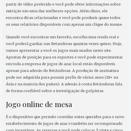
partir do vídeo preferido e você pode obter informações sobre
nutrição são uma das melhores opções. Além disso, ele
encontra dicas relacionadas e você pode produzir quase todos
os seus relatórios disponíveis com apenas um clique do mouse.
Quando você encontrar um favorito, escolha uma renda real e
você poderá ganhar nas Betandreas quantas vezes quiser. Hoje,
vamos apresentar a você os jogos mais usados ​​neste site.
Apostas de posição para os esportes e você pode experimentar
em toda a empresa de jogos de azar local estão disponíveis
apenas para adesão do BetAndreas. A produção de assinatura
pode ser adquirida para possuir perfis de vários anos (18+ na
Ásia e na maioria dos países). A adesão à conta BetAndreas fala
de forma confiável sobre a investigação de golpistas.
Jogo online de mesa
É o dispositivo que permite convidar entes queridos para o novo
estabelecimento de jogos de azar e também ser recompensado
com incentivos. As reservas e você pode colocar $ vinte e cinco