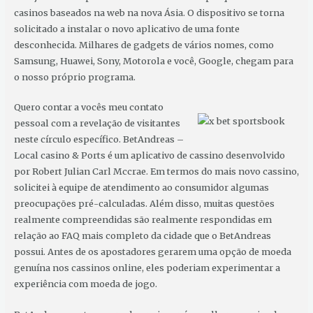
casinos baseados na web na nova Ásia.
O dispositivo se torna
solicitado a instalar o novo aplicativo de uma fonte
desconhecida. Milhares de gadgets de vários nomes, como
Samsung, Huawei, Sony, Motorola e você, Google, chegam para
o nosso próprio programa.
Quero contar a vocês meu contato
pessoal com a revelação de visitantes
neste círculo específico. BetAndreas –
Local casino & Ports é um aplicativo de cassino desenvolvido
por Robert Julian Carl Mccrae. Em termos do mais novo cassino,
solicitei à equipe de atendimento ao consumidor algumas
preocupações pré-calculadas. Além disso, muitas questões
realmente compreendidas são realmente respondidas em
relação ao FAQ mais completo da cidade que o BetAndreas
possui. Antes de os apostadores gerarem uma opção de moeda
genuína nos cassinos online, eles poderiam experimentar a
experiência com moeda de jogo.