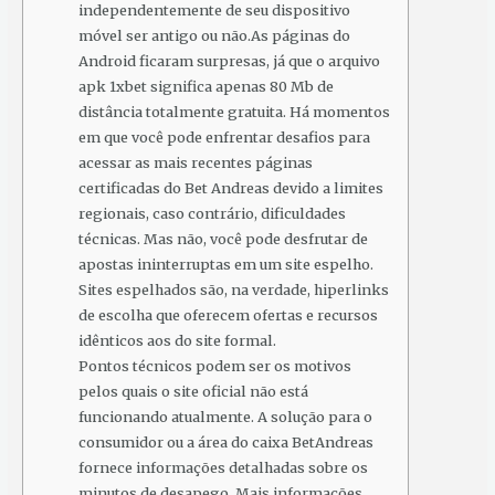
independentemente de seu dispositivo
móvel ser antigo ou não.As páginas do
Android ficaram surpresas, já que o arquivo
apk 1xbet significa apenas 80 Mb de
distância totalmente gratuita. Há momentos
em que você pode enfrentar desafios para
acessar as mais recentes páginas
certificadas do Bet Andreas devido a limites
regionais, caso contrário, dificuldades
técnicas. Mas não, você pode desfrutar de
apostas ininterruptas em um site espelho.
Sites espelhados são, na verdade, hiperlinks
de escolha que oferecem ofertas e recursos
idênticos aos do site formal.
Pontos técnicos podem ser os motivos
pelos quais o site oficial não está
funcionando atualmente. A solução para o
consumidor ou a área do caixa BetAndreas
fornece informações detalhadas sobre os
minutos de desapego. Mais informações