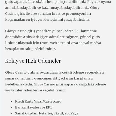
giriş yaparak ücretsiz bir hesap oluşturabilirsiniz. Böylece oyuna
anında başlayabilir ve kazanmaya başlayabilirsiniz. Glory
Casino giriş ile size sunulan fırsat ve promosyonları
kaçırmadan en iyi oyun deneyimini yaşayabilirsiniz.
Glory Casino giriş yaparken güncel adresi kullanmanız
önemlidir. Ardışık değişen adreslere rağmen, güncel giriş
linkine ulaşmak için resmi web sitesini veya sosyal medya
hesaplarını takip edebilirsiniz.
Kolay ve Hızlı Ödemeler
Glory Casino online, oyuncularına çeşitli ödeme seçenekleri
sunarak her türlü oyuncunun ihtiyaçlarını karşılamayı
hedeflemektedir. Glory Casino giriş yaparak aşağıdaki ödeme
yöntemlerinden birini seçebilirsiniz:
Kredi Kartı: Visa, Mastercard
Banka Havalesi ve EFT
Sanal Cüzdan: Neteller, Skrill, ecoPayz