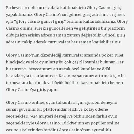
Bu heyecan dolu turnuvalara katılmak için Glory Casino giriş
yapabilirsiniz. Glory Casino’nun güncel giriş adresine erişmek
için “glory casino güncel giriş” terimini kullanabilirsiniz. Glory
Casino online, sürekli güncellenen ve geliştirilen bir platform
olduğu için erişim adresi zaman zaman değişebilir. Güncel giriş
adresini takip ederek, turnuvalara her zaman katılabilirsiniz.
Glory Casino’nun düzenlediği turnuvalar arasında poker, rulet,
blackjack ve slot oyunları gibi çok çeşitli oyunlar bulunur. Her
bir turnuva, heyecanınızı artıracak özel kurallar ve ödül
havuzlarıyla tasarlanmıştır. Kazanma şansınızı artırmak için bu
turnuvalara katılmak ve büyük ödülleri kazanmak için hemen
Glory Casino’ya giriş yapın.
Glory Casino online, oyun tutkunları için eşsiz bir deneyim
sunan güvenilir bir platformdur. Hızlı ve kolay ödeme
seçenekleri, 7/24 müşteri desteği ve birbirinden farklı oyun
seçenekleriyle Glory Casino, Türkiye’nin en popüler online
casino sitelerinden biridir. Glory Casino’nun ayrıcalıklı