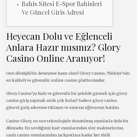
Bahis Sitesi E-Spor Bahisleri
Ve Güncel Giris Adresi
Heyecan Dolu ve Eğlenceli
Anlara Hazır mısınız? Glory
Casino Online Aranıyor!
Geri dönüşlü bir deneyime hazır olun! Glory Casino, Türkiye’nin
en kaliteli ve güvenilir online casino platformudur.
Glory Casino’ya hızlı ve güvenilir bir şekilde girmek için glory
casino giriş yapmak artık çok kolay! Sadece glory casino
güncel giriş adresine tıklayın ve sınırsız eğlenceye katılın.
Casino Glory, en son teknolojiyle donatılmış oyunlarla dolu bir
dünyadır. En sevdiğiniz kart oyunlarından slot makinelerine,
canlı casino oyunlarından jackpotlara kadar her türlü