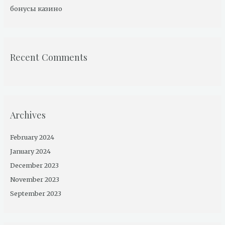
бонусы казино
Recent Comments
Archives
February 2024
January 2024
December 2023
November 2023
September 2023