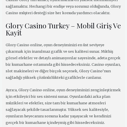
sağlamaktır. Herhangi bir endişe veya sorunuz olduğunda, Glory
Casino müşteri desteği size her konuda yardımcı olacaktır.
Glory Casino Turkey – Mobil Giriş Ve
Kayit
Glory Casino online, oyun deneyiminizi en üst seviyeye
çıkarmak için inanılmaz grafik ve ses kalitesi sunar. Müthiş
görsel efektler ve detaylı animasyonlar sayesinde, adeta gerçek
bir kumarhane ortamında gibi hissedeceksiniz. Casino oyunları,
slot makineleri ve diğer birçok seçenek, Glory Casino’nun
sağladığı yüksek çözünürlükteki grafiklerle canlanır.
Ayrıca, Glory Casino online, oyun deneyiminizi zenginleştirmek
için etkileyici bir ses sistemi sunar. Oyunlardaki arka plan
müzikleri ve efektler, size tam bir kumarhane atmosferi
sağlayacak şekilde tasarlanmıştır. Yüksek ses kalitesiyle,
oyunların heyecanını sonuna kadar yaşayacak ve kendinizi
gerçek bir kumarhane içindeymiş gibi hissedeceksiniz.