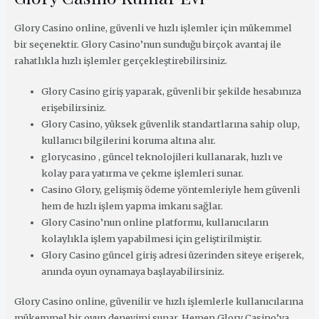
Glory Casino online, güvenli ve hızlı işlemler için mükemmel
bir seçenektir. Glory Casino’nun sunduğu birçok avantaj ile
rahatlıkla hızlı işlemler gerçekleştirebilirsiniz.
Glory Casino giriş yaparak, güvenli bir şekilde hesabınıza
erişebilirsiniz.
Glory Casino, yüksek güvenlik standartlarına sahip olup,
kullanıcı bilgilerini koruma altına alır.
glorycasino
, güncel teknolojileri kullanarak, hızlı ve
kolay para yatırma ve çekme işlemleri sunar.
Casino Glory, gelişmiş ödeme yöntemleriyle hem güvenli
hem de hızlı işlem yapma imkanı sağlar.
Glory Casino’nun online platformu, kullanıcıların
kolaylıkla işlem yapabilmesi için geliştirilmiştir.
Glory Casino güncel giriş adresi üzerinden siteye erişerek,
anında oyun oynamaya başlayabilirsiniz.
Glory Casino online, güvenilir ve hızlı işlemlerle kullanıcılarına
mükemmel bir oyun deneyimi sunar. Hemen Glory Casino’ya