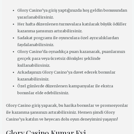
Glory Casino’ya giriş yaptığınızda hoş geldin bonusundan
yararlanabilirsiniz.
Her hafta düzenlenen turnuvalara katılarak büyük ödüller
kazanma şansınızı artırabilirsiniz.
Sadakat programı ile oyunculara özel ayrıcalıklardan
faydalanabilirsiniz.
Glory Casino’da oynadıkça puan kazanarak, puanlarınızı
gerçek para veya ücretsiz dönüşler şeklinde
kullanabilirsiniz.
Arkadaşınızı Glory Casino’ya davet ederek bonuslar
kazanabilirsiniz.
Özel günlerde düzenlenen kampanyalar ile ekstra
bonuslar elde edebilirsiniz.
Glory Casino giriş yaparak, bu harika bonuslar ve promosyonlar
ile kazanma şansınızı artırabilirsiniz. Hemen şimdi Glory
Casino’ya katılın ve heyecan dolu oyun deneyimini yaşayın!
Glory Casino Kumar Evi