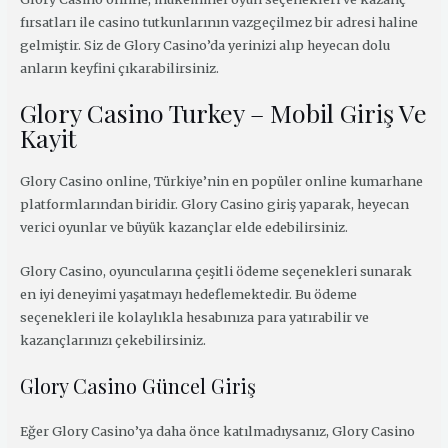
fırsatları ile casino tutkunlarının vazgeçilmez bir adresi haline
gelmiştir. Siz de Glory Casino’da yerinizi alıp heyecan dolu
anların keyfini çıkarabilirsiniz.
Glory Casino Turkey – Mobil Giriş Ve
Kayit
Glory Casino online, Türkiye’nin en popüler online kumarhane
platformlarından biridir. Glory Casino giriş yaparak, heyecan
verici oyunlar ve büyük kazançlar elde edebilirsiniz.
Glory Casino, oyuncularına çeşitli ödeme seçenekleri sunarak
en iyi deneyimi yaşatmayı hedeflemektedir. Bu ödeme
seçenekleri ile kolaylıkla hesabınıza para yatırabilir ve
kazançlarınızı çekebilirsiniz.
Glory Casino Güncel Giriş
Eğer Glory Casino’ya daha önce katılmadıysanız, Glory Casino