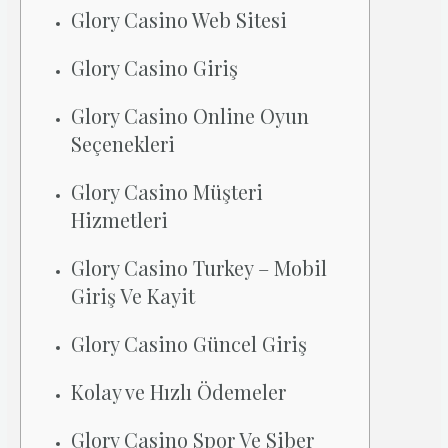
Glory Casino Web Sitesi
Glory Casino Giriş
Glory Casino Online Oyun
Seçenekleri
Glory Casino Müşteri
Hizmetleri
Glory Casino Turkey – Mobil
Giriş Ve Kayit
Glory Casino Güncel Giriş
Kolay ve Hızlı Ödemeler
Glory Casino Spor Ve Siber