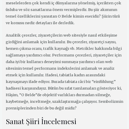
meselelerden çok kendi iç dünyalarına yönelmiş, içerikten çok
üsluba ve söz sanatlarına önem vermişlerdir. Bu şiir akımının
temel özelliklerini yansıtan O Belde kimin eseridir? Şiirin türü
ve konusu nedir detayları ile derledik.
Analitik çerezler, ziyaretçilerin web sitesiyle nasıl etkileşime
girdiğini anlamak için kullanılır. Bu çerezler, ziyaretçi sayısı,
hemen çıkma oranı, trafik kaynağı vb. Metrikler hakkında bilgi
sağlamaya yardımcı olur. Performans çerezleri, ziyaretçiler için
daha iyi bir kullanıcı deneyimi sunmaya yardımcı olan web
sitesinin temel performans indekslerini anlamak ve analiz
etmek için kullanılır. Ifadesi, tabiatla kadın arasındaki
kaynaşmayı ifade ediyor. Burada tabiata râci bir “einfühlung”
hadisesi karşısındayız. Bütün bu sıfat tamlamaları gösteriyor ki,
Hâşim, “O Belde”de objektif varlıkları durmadan silmeğe,
kaybetmeğe, inceltmeğe, uzaklaştırmağa çalışıyor. Sembolizmin
prensiplerinden biri de bu değil midir?
Sanat Şiiri İncelemesi