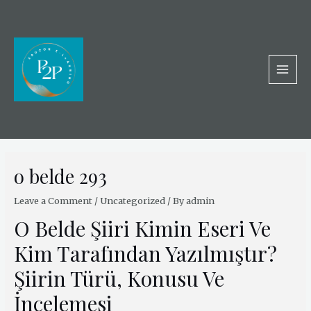
Skip
MAI
to
MEN
content
Post
navigation
o belde 293
Leave a Comment
/
Uncategorized
/ By
admin
O Belde Şiiri Kimin Eseri Ve
Kim Tarafından Yazılmıştır?
Şiirin Türü, Konusu Ve
İncelemesi