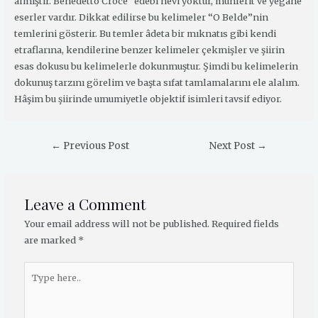
almıştır. Benedetto Croce “edebî nevi yoktur, münferit ve yegâne
eserler vardır. Dikkat edilirse bu kelimeler “O Belde”nin
temlerini gösterir. Bu temler âdeta bir mıknatıs gibi kendi
etraflarına, kendilerine benzer kelimeler çekmişler ve şiirin
esas dokusu bu kelimelerle dokunmuştur. Şimdi bu kelimelerin
dokunuş tarzını görelim ve başta sıfat tamlamalarını ele alalım.
Hâşim bu şiirinde umumiyetle objektif isimleri tavsif ediyor.
←
Previous Post
Next Post
→
Leave a Comment
Your email address will not be published.
Required fields
are marked
*
Type
here..