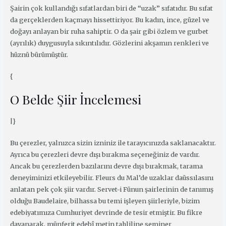
Şairin çok kullandığı sıfatlardan biri de “uzak” sıfatıdır. Bu sıfat
da gerçeklerden kaçmayı hissettiriyor. Bu kadın, ince, güzel ve
doğayı anlayan bir ruha sahiptir. O da şair gibi özlem ve gurbet
(ayrılık) duygusuyla sıkıntılıdır. Gözlerini akşamın renkleri ve
hüznü bürümüştür.
{
O Belde Şiir İncelemesi
|}
Bu çerezler, yalnızca sizin izniniz ile tarayıcınızda saklanacaktır.
Ayrıca bu çerezleri devre dışı bırakma seçeneğiniz de vardır.
Ancak bu çerezlerden bazılarını devre dışı bırakmak, tarama
deneyiminizi etkileyebilir. Fleurs du Mal’de uzaklar daüssılasını
anlatan pek çok şiir vardır. Servet-i Fünun şairlerinin de tanımış
olduğu Baudelaire, bilhassa bu temi işleyen şiirleriyle, bizim
edebiyatımıza Cumhuriyet devrinde de tesir etmiştir. Bu fikre
dayanarak, münferit edebî metin tahliline seminer