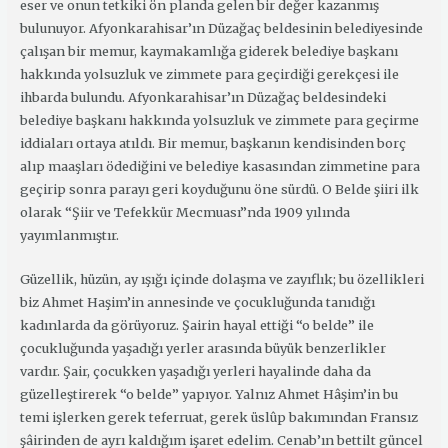
eser ve onun tetkiki ön planda gelen bir değer kazanmış
bulunuyor. Afyonkarahisar’ın Düzağaç beldesinin belediyesinde
çalışan bir memur, kaymakamlığa giderek belediye başkanı
hakkında yolsuzluk ve zimmete para geçirdiği gerekçesi ile
ihbarda bulundu. Afyonkarahisar’ın Düzağaç beldesindeki
belediye başkanı hakkında yolsuzluk ve zimmete para geçirme
iddiaları ortaya atıldı. Bir memur, başkanın kendisinden borç
alıp maaşları ödediğini ve belediye kasasından zimmetine para
geçirip sonra parayı geri koyduğunu öne sürdü. O Belde şiiri ilk
olarak “Şiir ve Tefekkür Mecmuası”nda 1909 yılında
yayımlanmıştır.
Güzellik, hüzün, ay ışığı içinde dolaşma ve zayıflık; bu özellikleri
biz Ahmet Haşim’in annesinde ve çocukluğunda tanıdığı
kadınlarda da görüyoruz. Şairin hayal ettiği “o belde” ile
çocukluğunda yaşadığı yerler arasında büyük benzerlikler
vardır. Şair, çocukken yaşadığı yerleri hayalinde daha da
güzelleştirerek “o belde” yapıyor. Yalnız Ahmet Hâşim’in bu
temi işlerken gerek teferruat, gerek üslûp bakımından Fransız
şâirinden de ayrı kaldığım işaret edelim. Cenab’ın
bettilt güncel