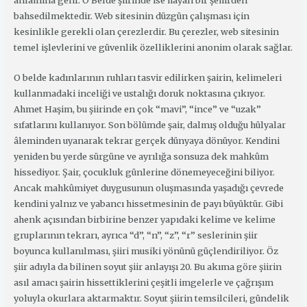
anlamına gelir. O Belde şiirinde ise hayali bir şehirden
bahsedilmektedir. Web sitesinin düzgün çalışması için
kesinlikle gerekli olan çerezlerdir. Bu çerezler, web sitesinin
temel işlevlerini ve güvenlik özelliklerini anonim olarak sağlar.
O belde kadınlarının ruhları tasvir edilirken şairin, kelimeleri
kullanmadaki inceliği ve ustalığı doruk noktasına çıkıyor.
Ahmet Haşim, bu şiirinde en çok “mavi”, “ince” ve “uzak”
sıfatlarını kullanıyor. Son bölümde şair, dalmış olduğu hülyalar
âleminden uyanarak tekrar gerçek dünyaya dönüyor. Kendini
yeniden bu yerde sürgüne ve ayrılığa sonsuza dek mahkûm
hissediyor. Şair, çocukluk günlerine dönemeyeceğini biliyor.
Ancak mahkûmiyet duygusunun oluşmasında yaşadığı çevrede
kendini yalnız ve yabancı hissetmesinin de payı büyüktür. Gibi
ahenk açısından birbirine benzer yapıdaki kelime ve kelime
gruplarının tekrarı, ayrıca “d”, “n”, “z”, “r” seslerinin şiir
boyunca kullanılması, şiiri musiki yönünü güçlendiriliyor. Öz
şiir adıyla da bilinen soyut şiir anlayışı 20. Bu akıma göre şiirin
asıl amacı şairin hissettiklerini çeşitli imgelerle ve çağrışım
yoluyla okurlara aktarmaktır. Soyut şiirin temsilcileri, gündelik