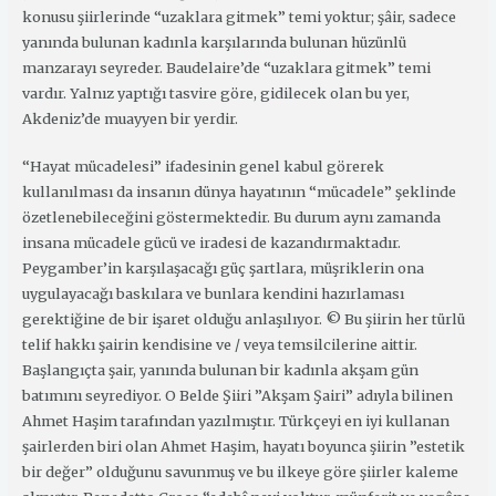
konusu şiirlerinde “uzaklara gitmek” temi yoktur; şâir, sadece
yanında bulunan kadınla karşılarında bulunan hüzünlü
manzarayı seyreder. Baudelaire’de “uzaklara gitmek” temi
vardır. Yalnız yaptığı tasvire göre, gidilecek olan bu yer,
Akdeniz’de muayyen bir yerdir.
“Hayat mücadelesi” ifadesinin genel kabul görerek
kullanılması da insanın dünya hayatının “mücadele” şeklinde
özetlenebileceğini göstermektedir. Bu durum aynı zamanda
insana mücadele gücü ve iradesi de kazandırmaktadır.
Peygamber’in karşılaşacağı güç şartlara, müşriklerin ona
uygulayacağı baskılara ve bunlara kendini hazırlaması
gerektiğine de bir işaret olduğu anlaşılıyor. © Bu şiirin her türlü
telif hakkı şairin kendisine ve / veya temsilcilerine aittir.
Başlangıçta şair, yanında bulunan bir kadınla akşam gün
batımını seyrediyor. O Belde Şiiri ”Akşam Şairi” adıyla bilinen
Ahmet Haşim tarafından yazılmıştır. Türkçeyi en iyi kullanan
şairlerden biri olan Ahmet Haşim, hayatı boyunca şiirin ”estetik
bir değer” olduğunu savunmuş ve bu ilkeye göre şiirler kaleme