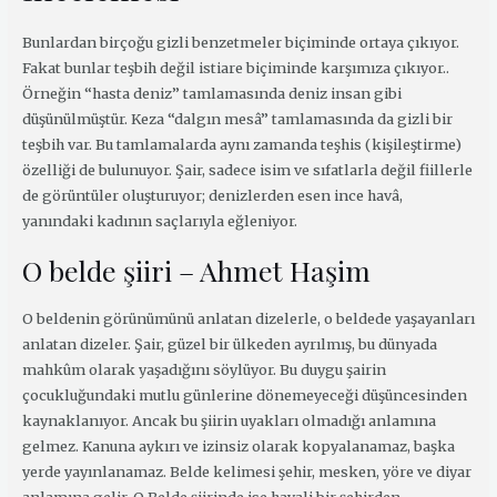
Bunlardan birçoğu gizli benzetmeler biçiminde ortaya çıkıyor.
Fakat bunlar teşbih değil istiare biçiminde karşımıza çıkıyor..
Örneğin “hasta deniz” tamlamasında deniz insan gibi
düşünülmüştür. Keza “dalgın mesâ” tamlamasında da gizli bir
teşbih var. Bu tamlamalarda aynı zamanda teşhis (kişileştirme)
özelliği de bulunuyor. Şair, sadece isim ve sıfatlarla değil fiillerle
de görüntüler oluşturuyor; denizlerden esen ince havâ,
yanındaki kadının saçlarıyla eğleniyor.
O belde şiiri – Ahmet Haşim
O beldenin görünümünü anlatan dizelerle, o beldede yaşayanları
anlatan dizeler. Şair, güzel bir ülkeden ayrılmış, bu dünyada
mahkûm olarak yaşadığını söylüyor. Bu duygu şairin
çocukluğundaki mutlu günlerine dönemeyeceği düşüncesinden
kaynaklanıyor. Ancak bu şiirin uyakları olmadığı anlamına
gelmez. Kanuna aykırı ve izinsiz olarak kopyalanamaz, başka
yerde yayınlanamaz. Belde kelimesi şehir, mesken, yöre ve diyar