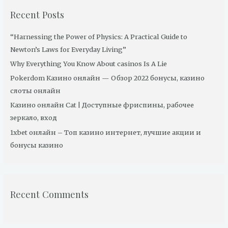
c
Recent Posts
h
“Harnessing the Power of Physics: A Practical Guide to
f
Newton’s Laws for Everyday Living”
o
r
Why Everything You Know About casinos Is A Lie
:
Pokerdom Казино онлайн — Обзор 2022 бонусы, казино
слоты онлайн
Казино онлайн Cat | Доступные фриспины, рабочее
зеркало, вход
1xbet онлайн – Топ казино интернет, лучшие акции и
бонусы казино
Recent Comments