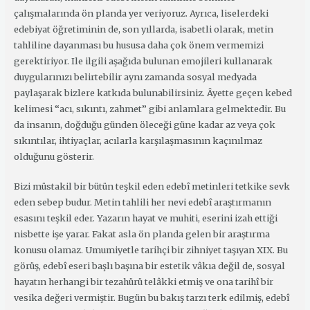
çalışmalarında ön planda yer veriyoruz. Ayrıca, liselerdeki
edebiyat öğretiminin de, son yıllarda, isabetli olarak, metin
tahliline dayanması bu hususa daha çok önem vermemizi
gerektiriyor. Ile ilgili aşağıda bulunan emojileri kullanarak
duygularınızı belirtebilir aynı zamanda sosyal medyada
paylaşarak bizlere katkıda bulunabilirsiniz. Âyette geçen kebed
kelimesi “acı, sıkıntı, zahmet” gibi anlamlara gelmektedir. Bu
da insanın, doğduğu günden öleceği güne kadar az veya çok
sıkıntılar, ihtiyaçlar, acılarla karşılaşmasının kaçınılmaz
olduğunu gösterir.
Bizi müstakil bir bütün teşkil eden edebî metinleri tetkike sevk
eden sebep budur. Metin tahlili her nevi edebî araştırmanın
esasını teşkil eder. Yazarın hayat ve muhiti, eserini izah ettiği
nisbette işe yarar. Fakat asla ön planda gelen bir araştırma
konusu olamaz. Umumiyetle tarihçi bir zihniyet taşıyan XIX. Bu
görüş, edebî eseri başlı başına bir estetik vâkıa değil de, sosyal
hayatın herhangi bir tezahürü telâkki etmiş ve ona tarihî bir
vesika değeri vermiştir. Bugün bu bakış tarzı terk edilmiş, edebî