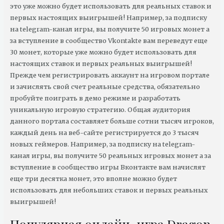
это уже можно будет использовать для реальных ставок и
первых настоящих выигрышей! Например, за подписку
на telegram-канал игры, вы получите 50 игровых монет а
за вступление в сообщество Vkontakte вам переведут еще
30 монет, которые уже можно будет использовать для
настоящих ставок и первых реальных выигрышей!
Прежде чем регистрировать аккаунт на игровом портале
и зачислять свой счет реальные средства, обязательно
пробуйте поиграть в демо режиме и разработать
уникальную игровую стратегию. Общая аудитория
данного портала составляет больше сотни тысяч игроков,
каждый день на веб-сайте регистрируется до 3 тысяч
новых геймеров. Например, за подписку на telegram-
канал игры, вы получите 50 реальных игровых монет а за
вступление в сообщество игры Вконтакте вам начислят
еще три десятка монет, это вполне можно будет
использовать для небольших ставок и первых реальных
выигрышей!
Популярная онлайн-игра Dragon