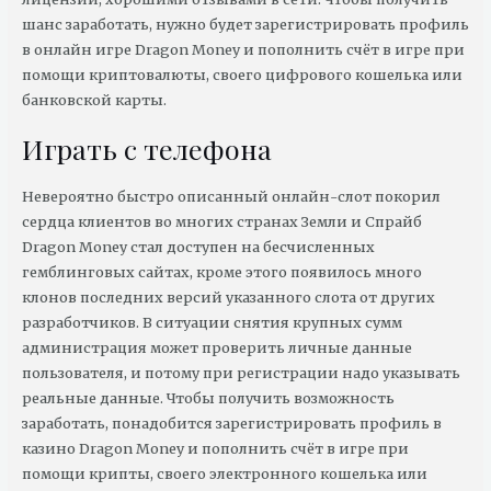
шанс заработать, нужно будет зарегистрировать профиль
в онлайн игре Dragon Money и пополнить счёт в игре при
помощи криптовалюты, своего цифрового кошелька или
банковской карты.
Играть с телефона
Невероятно быстро описанный онлайн-слот покорил
сердца клиентов во многих странах Земли и Спрайб
Dragon Money стал доступен на бесчисленных
гемблинговых сайтах, кроме этого появилось много
клонов последних версий указанного слота от других
разработчиков. В ситуации снятия крупных сумм
администрация может проверить личные данные
пользователя, и потому при регистрации надо указывать
реальные данные. Чтобы получить возможность
заработать, понадобится зарегистрировать профиль в
казино Dragon Money и пополнить счёт в игре при
помощи крипты, своего электронного кошелька или