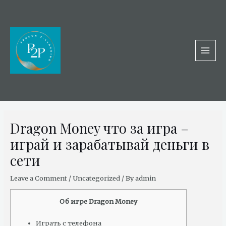
Skip
MAI
to
MEN
content
Post
navigation
Dragon Money что за игра –
играй и зарабатывай деньги в
сети
Leave a Comment
/
Uncategorized
/ By
admin
Об игре Dragon Money
Играть с телефона