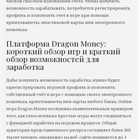
числом способов пополнения счёта. Чтобы получить
возможность зарабатывать, потребуется регистрировать
профиль и пополнить счет в игре при помощи
криптовалюты, пластиковой карты или электронного
кошелька.
Платформа Dragon Money:
короткий обзор игр и краткий
обзор возможностей для
заработка
Дабы получить возможность заработка, нужно будет
зарегистрировать игровой профиль и пополнить
собственный счёт в игре с помощью своего электронного
кошелька, криптовалюты или карты любого банка. Online
игра Dragon Money послужила знаменательным примером
того, как относительно простые игры могут соединяться
с функцией заработка на игровом процессе. Общая
аудитория представленного ресурса составляет более 100
тысяч человек, ежедневно на веб-сайте появляется до 3