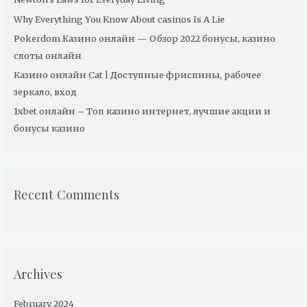
r
Why Everything You Know About casinos Is A Lie
:
Pokerdom Казино онлайн — Обзор 2022 бонусы, казино
слоты онлайн
Казино онлайн Cat | Доступные фриспины, рабочее
зеркало, вход
1xbet онлайн – Топ казино интернет, лучшие акции и
бонусы казино
Recent Comments
Archives
February 2024