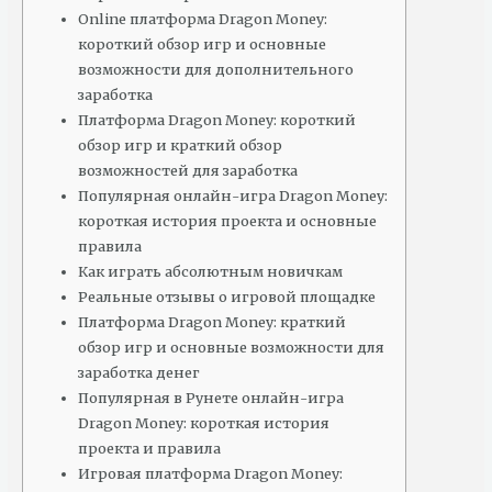
Online платформа Dragon Money:
короткий обзор игр и основные
возможности для дополнительного
заработка
Платформа Dragon Money: короткий
обзор игр и краткий обзор
возможностей для заработка
Популярная онлайн-игра Dragon Money:
короткая история проекта и основные
правила
Как играть абсолютным новичкам
Реальные отзывы о игровой площадке
Платформа Dragon Money: краткий
обзор игр и основные возможности для
заработка денег
Популярная в Рунете онлайн-игра
Dragon Money: короткая история
проекта и правила
Игровая платформа Dragon Money: