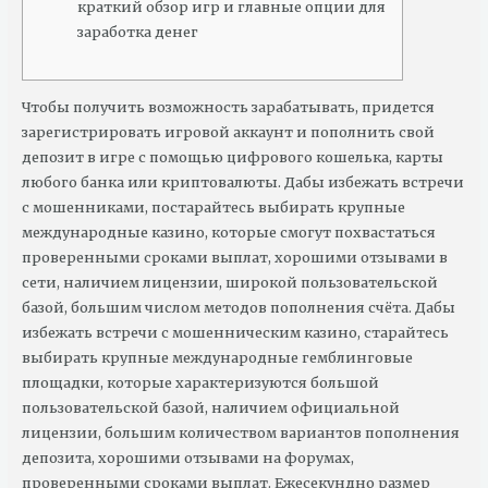
краткий обзор игр и главные опции для
заработка денег
Чтобы получить возможность зарабатывать, придется
зарегистрировать игровой аккаунт и пополнить свой
депозит в игре с помощью цифрового кошелька, карты
любого банка или криптовалюты. Дабы избежать встречи
с мошенниками, постарайтесь выбирать крупные
международные казино, которые смогут похвастаться
проверенными сроками выплат, хорошими отзывами в
сети, наличием лицензии, широкой пользовательской
базой, большим числом методов пополнения счёта. Дабы
избежать встречи с мошенническим казино, старайтесь
выбирать крупные международные гемблинговые
площадки, которые характеризуются большой
пользовательской базой, наличием официальной
лицензии, большим количеством вариантов пополнения
депозита, хорошими отзывами на форумах,
проверенными сроками выплат. Ежесекундно размер