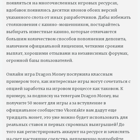
появляться на многочисленных игровых ресурсах,
вдобавок появились десятки клонов обоих версий
указанного слота от иных разработчиков. Дабы избежать
столкновения с казино-мошенником, постарайтесь
выбирать известные казино, которые отличаются
большим количеством способов пополнения депозита,
наличием официальной лицензии, четкими сроками
выплат, хорошими отзывами на независимых форумах,
огромной базы пользователей.
Онлайн игра Dragon Money послужила классным
примером того, как интересные игры могут сочетаться с
опцией заработка на игровом процессе как таковом. К
примеру, за подписку на телеграм Dragon Money, вы
получите 50 монет для игры а за вступление в
официальное сообщество Vkontakte вам дадут еще
тридцать монет, это уже можно будет использовать для
реальных ставок и первых скромных выигрышей! До
того как регистрировать аккаунт на ресурсе и зачислять
на счет настоящие средства, непременно попробуйте