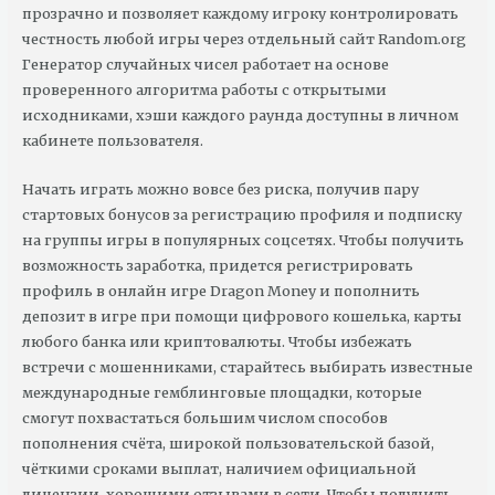
прозрачно и позволяет каждому игроку контролировать
честность любой игры через отдельный сайт Random.org
Генератор случайных чисел работает на основе
проверенного алгоритма работы с открытыми
исходниками, хэши каждого раунда доступны в личном
кабинете пользователя.
Начать играть можно вовсе без риска, получив пару
стартовых бонусов за регистрацию профиля и подписку
на группы игры в популярных соцсетях. Чтобы получить
возможность заработка, придется регистрировать
профиль в онлайн игре Dragon Money и пополнить
депозит в игре при помощи цифрового кошелька, карты
любого банка или криптовалюты. Чтобы избежать
встречи с мошенниками, старайтесь выбирать известные
международные гемблинговые площадки, которые
смогут похвастаться большим числом способов
пополнения счёта, широкой пользовательской базой,
чёткими сроками выплат, наличием официальной
лицензии, хорошими отзывами в сети. Чтобы получить