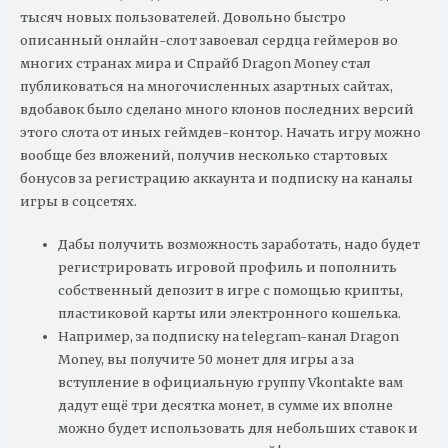
тысяч новых пользователей. Довольно быстро
описанный онлайн-слот завоевал сердца геймеров во
многих странах мира и Спрайб Dragon Money стал
публиковаться на многочисленных азартных сайтах,
вдобавок было сделано много клонов последних версий
этого слота от иных геймдев-контор. Начать игру можно
вообще без вложений, получив несколько стартовых
бонусов за регистрацию аккаунта и подписку на каналы
игры в соцсетях.
Дабы получить возможность заработать, надо будет
регистрировать игровой профиль и пополнить
собственный депозит в игре с помощью крипты,
пластиковой карты или электронного кошелька.
Например, за подписку на telegram-канал Dragon
Money, вы получите 50 монет для игры а за
вступление в официальную группу Vkontakte вам
дадут ещё три десятка монет, в сумме их вполне
можно будет использовать для небольших ставок и