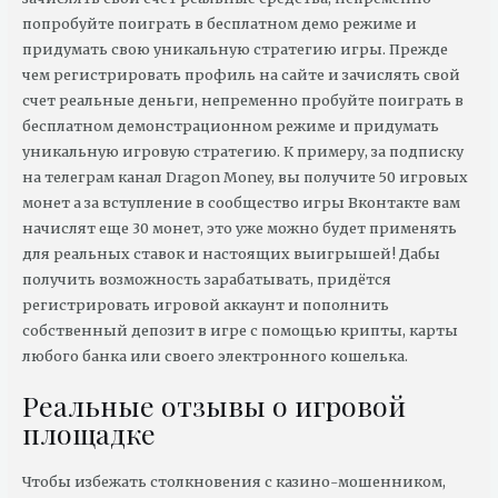
попробуйте поиграть в бесплатном демо режиме и
придумать свою уникальную стратегию игры. Прежде
чем регистрировать профиль на сайте и зачислять свой
счет реальные деньги, непременно пробуйте поиграть в
бесплатном демонстрационном режиме и придумать
уникальную игровую стратегию. К примеру, за подписку
на телеграм канал Dragon Money, вы получите 50 игровых
монет а за вступление в сообщество игры Вконтакте вам
начислят еще 30 монет, это уже можно будет применять
для реальных ставок и настоящих выигрышей! Дабы
получить возможность зарабатывать, придётся
регистрировать игровой аккаунт и пополнить
собственный депозит в игре с помощью крипты, карты
любого банка или своего электронного кошелька.
Реальные отзывы о игровой
площадке
Чтобы избежать столкновения с казино-мошенником,