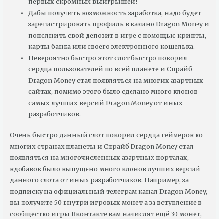
первых скромных выигрышей!
Дабы получить возможность заработка, надо будет
зарегистрировать профиль в казино Dragon Money и
пополнить свой депозит в игре с помощью крипты,
карты банка или своего электронного кошелька.
Невероятно быстро этот слот быстро покорил
сердца пользователей по всей планете и Спрайб
Dragon Money стал появляться на многих азартных
сайтах, помимо этого было сделано много клонов
самых лучших версий Dragon Money от иных
разработчиков.
Очень быстро данный слот покорил сердца геймеров во
многих странах планеты и Спрайб Dragon Money стал
появляться на многочисленных азартных порталах,
вдобавок было выпущено много клонов лучших версий
данного слота от иных разработчиков. Например, за
подписку на официальный телеграм канал Dragon Money,
вы получите 50 внутри игровых монет а за вступление в
сообщество игры Вконтакте вам начислят ещё 30 монет,