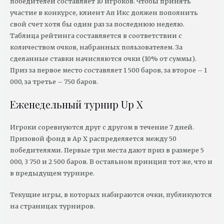
победителей составляет 10 игроков. Чтобы принять
участие в конкурсе, клиент Ап Икс должен пополнить
свой счет хотя бы один раз за последнюю неделю.
Таблица рейтинга составляется в соответствии с
количеством очков, набранных пользователем. За
сделанные ставки начисляются очки (10% от суммы).
Приз за первое место составляет 1 500 баров, за второе – 1
000, за третье – 750 баров.
Еженедельный турнир Up X
Игроки соревнуются друг с другом в течение 7 дней.
Призовой фонд в Ap X распределяется между 50
победителями. Первые три места дают приз в размере 5
000, 3 750 и 2 500 баров. В остальном принцип тот же, что и
в предыдущем турнире.
Текущие игры, в которых набираются очки, публикуются
на страницах турниров.