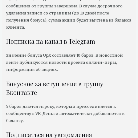
сообщения от группы завершена. В случае досрочного
удаления записи со страницы (до 10 дней после
получения бонуса), сумма акции будет вычтена из баланса
клиента.
Подписка на канал в Telegram
Значение бонуса UpX составляет 10 баров. В новостной
ленте публикуются новости проекта онлайн-игры,
информация об акциях.
Бонусное за вступление в группу
Вконтакте
5 баров даются игроку, который присоединяется к
сообществу в VK. Деньги автоматически добавляются к
балансу.
Подписаться на уведомления