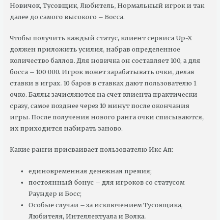
Новичок, Тусовщик, Любитель, Нормальный игрок и так
далее до самого высокого – Босса.
Чтобы получить каждый статус, клиент сервиса Up-X
должен приложить усилия, набрав определенное
количество баллов. Для новичка он составляет 100, а для
босса – 100 000. Игрок может зарабатывать очки, делая
ставки в играх. 10 баров в ставках дают пользователю 1
очко. Баллы зачисляются на счет клиента практически
сразу, самое позднее через 10 минут после окончания
игры. После получения нового ранга очки списываются,
их приходится набирать заново.
Какие ранги присваивает пользователю Икс Ап:
единовременная денежная премия;
постоянный бонус – для игроков со статусом
Раундер и Босс;
Особые случаи – за исключением Тусовщика,
Любителя, Интеллектуала и Волка.