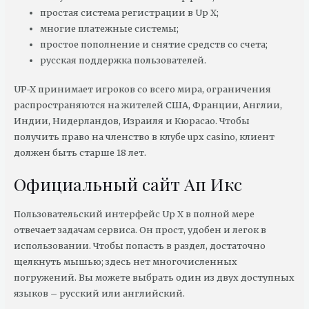
простая система регистрации в Up X;
многие платежные системы;
простое пополнение и снятие средств со счета;
русская поддержка пользователей.
UP-X принимает игроков со всего мира, ограничения
распространяются на жителей США, Франции, Англии,
Индии, Нидерландов, Израиля и Кюрасао. Чтобы
получить право на членство в клубе upx casino, клиент
должен быть старше 18 лет.
Официальный сайт Ап Икс
Пользовательский интерфейс Up X в полной мере
отвечает задачам сервиса. Он прост, удобен и легок в
использовании. Чтобы попасть в раздел, достаточно
щелкнуть мышью; здесь нет многочисленных
погружений. Вы можете выбрать один из двух доступных
языков – русский или английский.