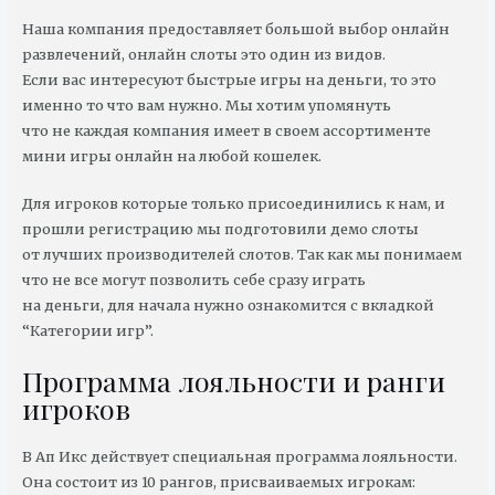
Наша компания предоставляет большой выбор онлайн
развлечений, онлайн слоты это один из видов.
Если вас интересуют быстрые игры на деньги, то это
именно то что вам нужно. Мы хотим упомянуть
что не каждая компания имеет в своем ассортименте
мини игры онлайн на любой кошелек.
Для игроков которые только присоединились к нам, и
прошли регистрацию мы подготовили демо слоты
от лучших производителей слотов. Так как мы понимаем
что не все могут позволить себе сразу играть
на деньги, для начала нужно ознакомится с вкладкой
“Категории игр”.
Программа лояльности и ранги
игроков
В Ап Икс действует специальная программа лояльности.
Она состоит из 10 рангов, присваиваемых игрокам: