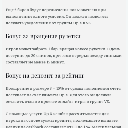
Еще 5 баров будут перечислены пользователю при
выполнении одного условия. Он должен позволять
получать уведомления от группы Up X в VK.
Бонус за вращение рулетки
Игрок может забрать 1 бар, вращая колесо рулетки. В день
доступно до 20 спинов, при этом перерыв между спинами
составляет не менее 15 минут.
Бонус на депозит за рейтинг
Поощрение в размере 3 – 10% от суммы пополнения счета
поступает на счет клиента Up X. Для этого он должен
оставить отзыв о проекте онлайн-игры в группе VK.
С помощью услуги Up X кешбэк рассчитывается для
игрока на основе суммы кредита, подлежащего выплате.
Величина cashback составляет от 0,1 до 1 %. Максимальная