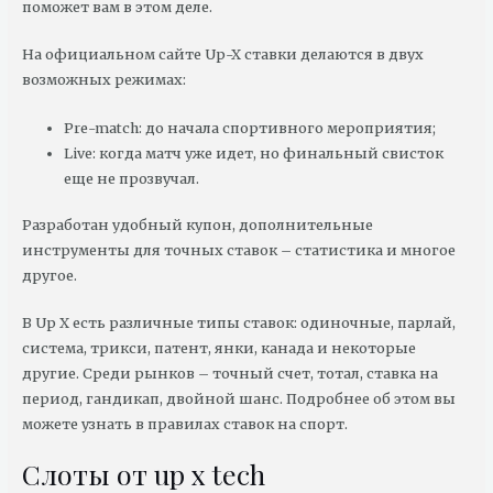
поможет вам в этом деле.
На официальном сайте Up-X ставки делаются в двух
возможных режимах:
Pre-match: до начала спортивного мероприятия;
Live: когда матч уже идет, но финальный свисток
еще не прозвучал.
Разработан удобный купон, дополнительные
инструменты для точных ставок – статистика и многое
другое.
В Up Х есть различные типы ставок: одиночные, парлай,
система, трикси, патент, янки, канада и некоторые
другие. Среди рынков – точный счет, тотал, ставка на
период, гандикап, двойной шанс. Подробнее об этом вы
можете узнать в правилах ставок на спорт.
Слоты от up x tech