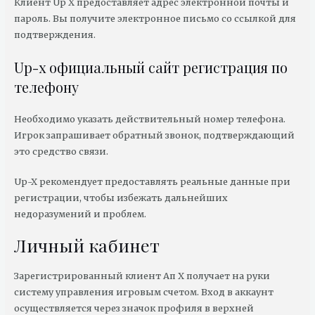
Клиент Up X предоставляет адрес электронной почты и
пароль. Вы получите электронное письмо со ссылкой для
подтверждения.
Up-x официальный сайт регистрация по
телефону
Необходимо указать действительный номер телефона.
Игрок запрашивает обратный звонок, подтверждающий
это средство связи.
Up-X рекомендует предоставлять реальные данные при
регистрации, чтобы избежать дальнейших
недоразумений и проблем.
Личный кабинет
Зарегистрированный клиент Ап Х получает на руки
систему управления игровым счетом. Вход в аккаунт
осуществляется через значок профиля в верхней