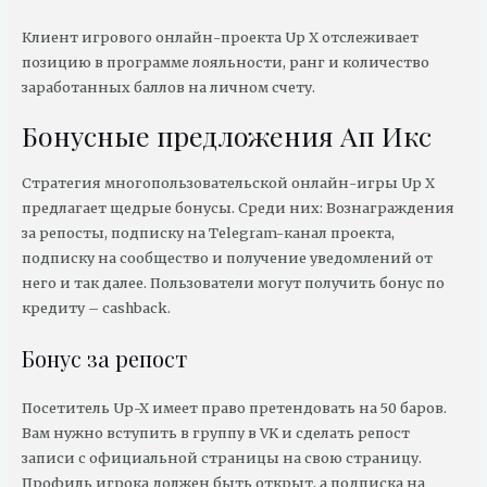
Клиент игрового онлайн-проекта Up X отслеживает
позицию в программе лояльности, ранг и количество
заработанных баллов на личном счету.
Бонусные предложения Ап Икс
Стратегия многопользовательской онлайн-игры Up X
предлагает щедрые бонусы. Среди них: Вознаграждения
за репосты, подписку на Telegram-канал проекта,
подписку на сообщество и получение уведомлений от
него и так далее. Пользователи могут получить бонус по
кредиту – cashback.
Бонус за репост
Посетитель Up-X имеет право претендовать на 50 баров.
Вам нужно вступить в группу в VK и сделать репост
записи с официальной страницы на свою страницу.
Профиль игрока должен быть открыт, а подписка на