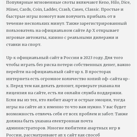
Популярные мгновенные слоты включают Keno, Hilo, Dice,
Miner, Cards, Coin, Ladder, Crash, Cases, Classic. Простые и
быстрые игры помогут вам получить прибыль от в
течение нескольких минут. Также зарегистрированный
пользователь на официальном сайте Ap X открывает
игровые автоматы, казино с реальными дилерами и
ставки на спорт.
Up-x официальный сайт в России в 2023 году. Для того
чтобы играть без риска потери собственных денег, важно
перейти на официальный сайт up x. В просторах
интернета есть огромное количество копий оф-сайта up-
x. Перед тем как делать депозит, преверьте указана ли
лицензия на сайте, есть ли онлайн служба поддержки.
Если вы из тех, кто любит азарт и острые эмоции, тогда
игры на сайте ап х именно то что вам нужно. У вас будет
возможность отвлечь себя от всех проблем и забот. Также
должна быть указана електронная почта
администраторов. Многие любители азартных игр в
России, рассматривают ап х сайт как способ