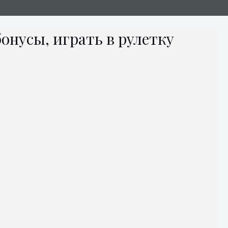
 бонусы, играть в рулетку