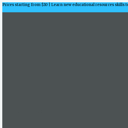
Skip
Post
Type
Name*
Email*
Website
Prices starting from $10 | Learn new educational resources skills t
to
navigation
here..
content
HOME
PORTFOLIOS