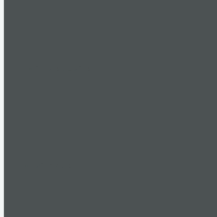
FMCG RESOURCES
MERCHANDISE