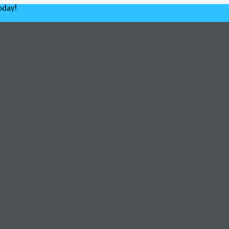
S
oday!
e
a
r
c
h
f
o
r
: