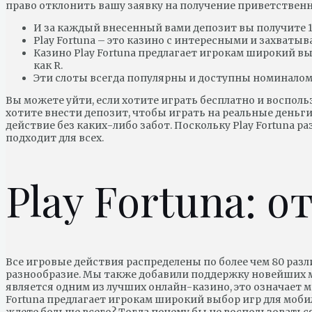
право отклонить вашу заявку на получение приветственн
И за каждый внесенный вами депозит вы получите 1
Play Fortuna – это казино с интересными и захват
Казино Play Fortuna предлагает игрокам широкий вы
как R.
Эти слоты всегда популярны и доступны номиналом о
Вы можете уйти, если хотите играть бесплатно и воспо
хотите внести депозит, чтобы играть на реальные деньг
действие без каких-либо забот. Поскольку Play Fortuna 
подходит для всех.
Play Fortuna: 
Все игровые действия распределены по более чем 80 разл
разнообразие. Мы также добавили поддержку новейших мод
является одним из лучших онлайн-казино, это означает мн
Fortuna предлагает игрокам широкий выбор игр для мобил
ждете больше всего? Тогда почему бы не воспользовать