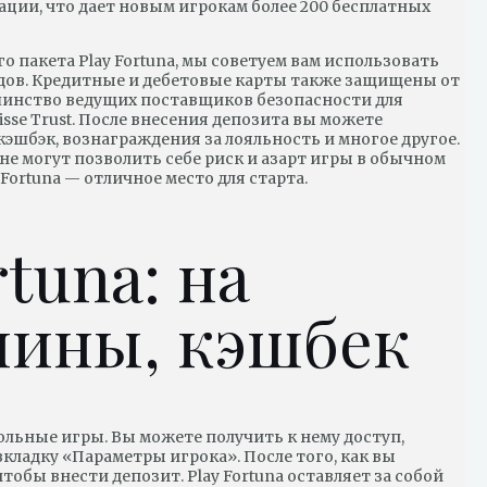
ции, что дает новым игрокам более 200 бесплатных
 пакета Play Fortuna, мы советуем вам использовать
дов. Кредитные и дебетовые карты также защищены от
ьшинство ведущих поставщиков безопасности для
isse Trust. После внесения депозита вы можете
эшбэк, вознаграждения за лояльность и многое другое.
не могут позволить себе риск и азарт игры в обычном
 Fortuna — отличное место для старта.
tuna: на
пины, кэшбек
ольные игры. Вы можете получить к нему доступ,
вкладку «Параметры игрока». После того, как вы
тобы внести депозит. Play Fortuna оставляет за собой