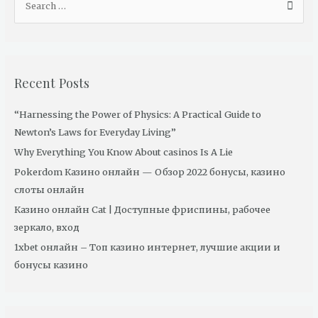
S
e
a
r
c
Recent Posts
h
“Harnessing the Power of Physics: A Practical Guide to
f
Newton’s Laws for Everyday Living”
o
r
Why Everything You Know About casinos Is A Lie
:
Pokerdom Казино онлайн — Обзор 2022 бонусы, казино
слоты онлайн
Казино онлайн Cat | Доступные фриспины, рабочее
зеркало, вход
1xbet онлайн – Топ казино интернет, лучшие акции и
бонусы казино