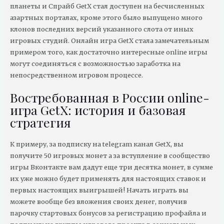
планеты и Спрайб GetX стал доступен на бесчисленных
азартных порталах, кроме этого было выпущено много
клонов последних версий указанного слота от иных
игровых студий. Онлайн игра GetX стала замечательным
примером того, как достаточно интересные online игры
могут соединяться с возможностью заработка на
непосредственном игровом процессе.
Востребованная в России online-
игра GetX: история и базовая
стратегия
К примеру, за подписку на telegram канал GetX, вы
получите 50 игровых монет а за вступление в сообщество
игры Вконтакте вам дадут еще три десятка монет, в сумме
их уже можно будет применять для настоящих ставок и
первых настоящих выигрышей! Начать играть вы
можете вообще без вложения своих денег, получив
парочку стартовых бонусов за регистрацию профайла и