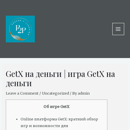
Skip
MAI
to
MEN
content
Post
navigation
GetX на деньги | игра GetX на
деньги
Leave a Comment
/
Uncategorized
/ By
admin
Об игре GetX
Online платформа GetX: краткий обзор
игр и возможности для