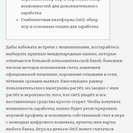
возможностей для дополнительного
заработка
Гемблинговая платформа GetX: обзор
игр и основные опции для заработка
Дабы избежать встречи с мошенниками, постарайтесь
выбирать крупные международные казино, которые
отличаются большой пользовательской базой, большим
числом методов пополнения счета, наличием
официальной лицензии, хорошими отзывами в сети,
чёткими сроками выплат. Ежесекундно размер
пользовательского выигрыша растёт, но заодно с ним
растёт и вероятность того, что GetX упадёт и все
поставленные средства просто сгорят. Чтобы получить
возможность заработка, нужно будет регистрировать
игровой профиль и пополнить собственный счет в игре
с помощью цифрового кошелька, крипты или карты
любого банка. Игра на деньги GetX может считаться