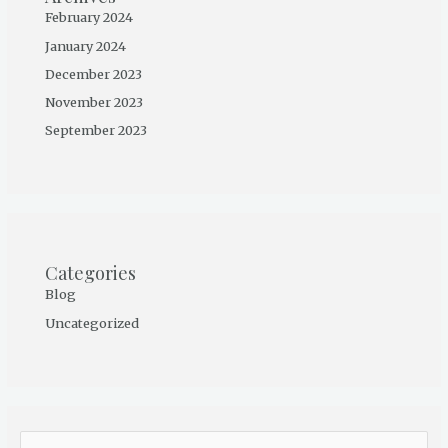
February 2024
January 2024
December 2023
November 2023
September 2023
Categories
Blog
Uncategorized