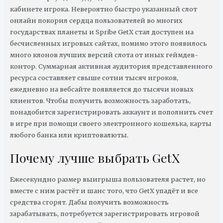
кабинете игрока. Невероятно быстро указанный слот
онлайн покорил сердца пользователей во многих
государствах планеты и Spribe GetX стал доступен на
бесчисленных игровых сайтах, помимо этого появилось
много клонов лучших версий слота от иных геймдев-
контор. Суммарная активная аудитория представленного
ресурса составляет свыше сотни тысяч игроков,
ежедневно на вебсайте появляется до тысячи новых
клиентов. Чтобы получить возможность заработать,
понадобится зарегистрировать аккаунт и пополнить счет
в игре при помощи своего электронного кошелька, карты
любого банка или криптовалюты.
Почему лучше выбрать GetX
Ежесекундно размер выигрыша пользователя растет, но
вместе с ним растёт и шанс того, что GetX упадёт и все
средства сгорят. Дабы получить возможность
зарабатывать, потребуется зарегистрировать игровой