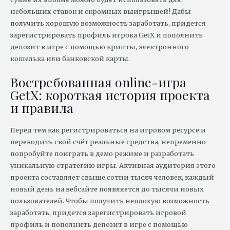
небольших ставок и скромных выигрышей! Дабы
получить хорошую возможность заработать, придется
зарегистрировать профиль игрока GetX и пополнить
депозит в игре с помощью крипты, электронного
кошелька или банковской карты.
Востребованная online-игра
GetX: короткая история проекта
и правила
Перед тем как регистрироваться на игровом ресурсе и
переводить свой счёт реальные средства, непременно
попробуйте поиграть в демо режиме и разработать
уникальную стратегию игры. Активная аудитория этого
проекта составляет свыше сотни тысяч человек, каждый
новый день на вебсайте появляется до тысячи новых
пользователей. Чтобы получить неплохую возможность
заработать, придется зарегистрировать игровой
профиль и пополнить депозит в игре с помощью