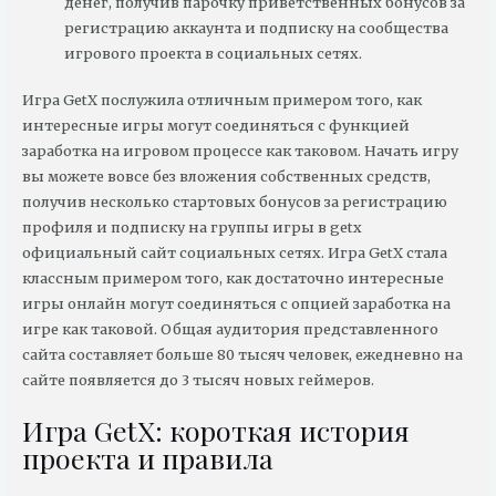
денег, получив парочку приветственных бонусов за
регистрацию аккаунта и подписку на сообщества
игрового проекта в социальных сетях.
Игра GetX послужила отличным примером того, как
интересные игры могут соединяться с функцией
заработка на игровом процессе как таковом. Начать игру
вы можете вовсе без вложения собственных средств,
получив несколько стартовых бонусов за регистрацию
профиля и подписку на группы игры в
getx
официальный сайт
социальных сетях. Игра GetX стала
классным примером того, как достаточно интересные
игры онлайн могут соединяться с опцией заработка на
игре как таковой. Общая аудитория представленного
сайта составляет больше 80 тысяч человек, ежедневно на
сайте появляется до 3 тысяч новых геймеров.
Игра GetX: короткая история
проекта и правила