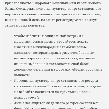
криптовалюты, цифрового кошелька или карты любого
банка. Суммарная активная аудитория представленного
портала составляет свыше восьмидесяти тысяч человек,
каждый новый день на сайте регистрируется до двух
тысяч новых клиентов.
Чтобы избежать неожиданной встречи с
мошенническим казино, старайтесь искать
известные международные гемблинговые
площадки, которые характеризуются большим
числом вариантов пополнения счёта, наличием
лицензии, большой пользовательской базой,
хорошими отзывами на форумах, чёткими сроками
выплаты.
Постоянная аудитория представленного ресурса
составляет больше 80 тысяч игроков, каждый день
на вебсайте появляется до трёх тысяч новых
пользователей.
Активная аудитория данного ресурса составляет
более 100 тысяч человек, ежедневно на веб-сайте