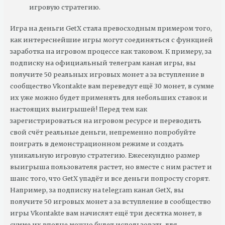
игровую стратегию.
Игра на деньги GetX стала превосходным примером того,
как интереснейшие игры могут соединяться с функцией
заработка на игровом процессе как таковом. К примеру, за
подписку на официальный телеграм канал игры, вы
получите 50 реальных игровых монет а за вступление в
сообщество Vkontakte вам переведут ещё 30 монет, в сумме
их уже можно будет применять для небольших ставок и
настоящих выигрышей! Перед тем как
зарегистрироваться на игровом ресурсе и переводить
свой счёт реальные деньги, непременно попробуйте
поиграть в демонстрационном режиме и создать
уникальную игровую стратегию. Ежесекундно размер
выигрыша пользователя растет, но вместе с ним растет и
шанс того, что GetX упадёт и все деньги попросту сгорят.
Например, за подписку на telegram канал GetX, вы
получите 50 игровых монет а за вступление в сообщество
игры Vkontakte вам начислят ещё три десятка монет, в
сумме их вполне можно будет использовать для