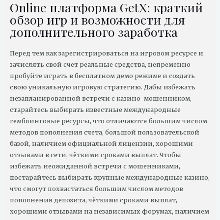
Online платформа GetX: краткий
обзор игр и возможности для
дополнительного заработка
Перед тем как зарегистрироваться на игровом ресурсе и
зачислять свой счет реальные средства, непременно
пробуйте играть в бесплатном демо режиме и создать
свою уникальную игровую стратегию. Дабы избежать
незапланированной встречи с казино-мошенником,
старайтесь выбирать известные международные
гемблинговые ресурсы, что отличаются большим числом
методов пополнения счета, большой пользовательской
базой, наличием официальной лицензии, хорошими
отзывами в сети, чёткими сроками выплат. Чтобы
избежать неожиданной встречи с мошенниками,
постарайтесь выбирать крупные международные казино,
что смогут похвастаться большим числом методов
пополнения депозита, чёткими сроками выплат,
хорошими отзывами на независимых форумах, наличием