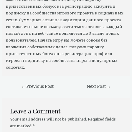
приветственных бонусов за регистрацию аккаунта и
подписку на сообщества игрового проекта в социальных
сетях. Суммарная активная аудитория данного проекта
составляет свыше восьмидесяти тысяч человек, каждый
новый день на веб-сайте появляется до 3 тысяч новых
пользователей. Начать игру вы можете совсем без
вложения собственных денег, получив парочку
приветственных бонусов за регистрацию профиля
игрока и подписку на сообщества игры в популярных
соцсетях.
←
Previous Post
Next Post
→
Leave a Comment
Your email address will not be published.
Required fields
are marked
*