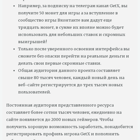
Например, за подписку на телеграм канал GetX, вы
получите 50 монет для игры а за вступление в
сообщество игры Вконтакте вам дадут еще
тридцать монет, в сумме их вполне можно будет
использовать для небольших ставок и скромных
выигрышей!
Только после уверенного освоения интерфейса вы
сможете без опаски перейти на реальные деньги и
делать свои первые скромные ставки.
Общая аудитория данного проекта составляет
свыше 80 тысяч человек, каждый новый день на
веб-сайте регистрируется до трех тысяч новых
пользователей.
Постоянная аудитория представленного ресурса
составляет более сотни тысяч человек, ежедневно на
сайте появляется до 2000 новых геймеров. Чтобы
получить хорошую возможность заработать, понадобится
регистрировать профиль игрока GetX и пополнить