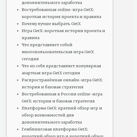
дополнительного заработка
Востребованная online-игра GetX:
короткая история проекта и правила
Почему лучше выбрать GetX
Игра GetX: короткая история проекта и
правила
Что представляет собой
многопользовательская игра GetX
сегодня
Что из себя представляет популярная
азартная игра GetX сегодня
Распространённая онлайн-игра GetX:
история и базовая стратегия
Востребованная в России online-игра
GetX: история и базовая стратегия
Платформа GetX: краткий обзор игр и
обзор возможностей для
дополнительного заработка
Гемблинговая платформа GetX:
короткий обзор игр и короткий обзор