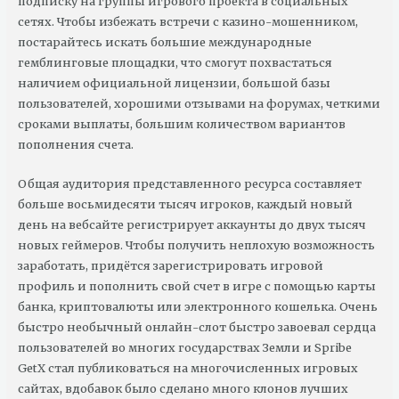
подписку на группы игрового проекта в социальных
сетях. Чтобы избежать встречи с казино-мошенником,
постарайтесь искать большие международные
гемблинговые площадки, что смогут похвастаться
наличием официальной лицензии, большой базы
пользователей, хорошими отзывами на форумах, четкими
сроками выплаты, большим количеством вариантов
пополнения счета.
Общая аудитория представленного ресурса составляет
больше восьмидесяти тысяч игроков, каждый новый
день на вебсайте регистрирует аккаунты до двух тысяч
новых геймеров. Чтобы получить неплохую возможность
заработать, придётся зарегистрировать игровой
профиль и пополнить свой счет в игре с помощью карты
банка, криптовалюты или электронного кошелька. Очень
быстро необычный онлайн-слот быстро завоевал сердца
пользователей во многих государствах Земли и Spribe
GetX стал публиковаться на многочисленных игровых
сайтах, вдобавок было сделано много клонов лучших