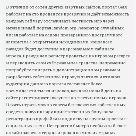
В отличии от сотен других азартных сайтов, портал GetX
работает на сто процентов прозрачно и даёт возможность
каждому геймеру отслеживать честность игр через
независимый портал Random.org Генератор случайных
чисел работает на основе проверенного программного
алгоритма с открытыми исходниками, хэши всех
раундов будут доступны в персональном кабинете
игрока. Прежде чем регистрироваться на игровом ресурсе
и переводить свой счёт реальные средства, непременно
попробуйте поиграть в демонстрационном режиме и
разработать собственную игровую тактику. Активная
аудитория данного портала составляет более
восьмидесяти тысяч игроков, каждый новый день на
сайте регистрирует аккаунты до тысячи новых игроков.
Начать играть можно совсем без вложения собственных
средств, получив пару приветственных бонусов за
регистрацию профайла и подписку на группы проекта в
социальных сетях. Невероятно быстро необычный слот
онлайн завоевал сердца игроков во многих странах