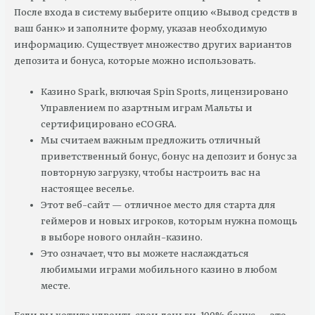
После входа в систему выберите опцию «Вывод средств в
ваш банк» и заполните форму, указав необходимую
информацию. Существует множество других вариантов
депозита и бонуса, которые можно использовать.
Казино Spark, включая Spin Sports, лицензировано
Управлением по азартным играм Мальты и
сертифицировано eCOGRA.
Мы считаем важным предложить отличный
приветственный бонус, бонус на депозит и бонус за
повторную загрузку, чтобы настроить вас на
настоящее веселье.
Этот веб-сайт — отличное место для старта для
геймеров и новых игроков, которым нужна помощь
в выборе нового онлайн-казино.
Это означает, что вы можете наслаждаться
любимыми играми мобильного казино в любом
месте.
Если вы хотите удвоить свои деньги, 100% бонус — это