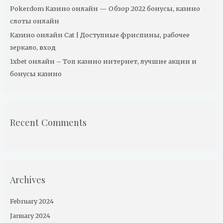
:
Pokerdom Казино онлайн — Обзор 2022 бонусы, казино
слоты онлайн
Казино онлайн Cat | Доступные фриспины, рабочее
зеркало, вход
1xbet онлайн – Топ казино интернет, лучшие акции и
бонусы казино
Recent Comments
Archives
February 2024
January 2024