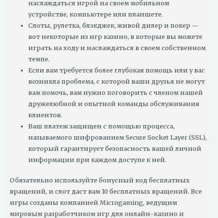
наслаждаться игрой на своем мобильном
устройстве, компьютере или планшете.
Слоты, рулетка, блэкджек, живой дилер и покер —
вот некоторые из игр казино, в которые вы можете
играть на ходу и наслаждаться в своем собственном
темпе.
Если вам требуется более глубокая помощь или у вас
возникла проблема, с которой ваши друзья не могут
вам помочь, вам нужно поговорить с членом нашей
дружелюбной и опытной команды обслуживания
клиентов.
Ваш платеж защищен с помощью процесса,
называемого шифрованием Secure Socket Layer (SSL),
который гарантирует безопасность вашей личной
информации при каждом доступе к ней.
Обязательно используйте бонусный код бесплатных
вращений, и слот даст вам 10 бесплатных вращений. Все
игры созданы компанией Microgaming, ведущим
мировым разработчиком игр для онлайн-казино и