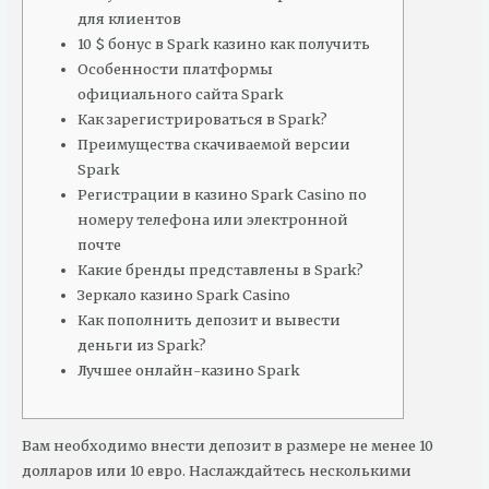
для клиентов
10 $ бонус в Spark казино как получить
Особенности платформы
официального сайта Spark
Как зарегистрироваться в Spark?
Преимущества скачиваемой версии
Spark
Регистрации в казино Spark Casino по
номеру телефона или электронной
почте
Какие бренды представлены в Spark?
Зеркало казино Spark Casino
Как пополнить депозит и вывести
деньги из Spark?
Лучшее онлайн-казино Spark
Вам необходимо внести депозит в размере не менее 10
долларов или 10 евро. Наслаждайтесь несколькими