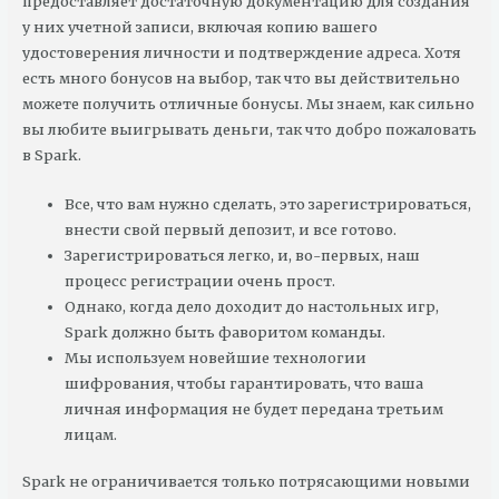
предоставляет достаточную документацию для создания
у них учетной записи, включая копию вашего
удостоверения личности и подтверждение адреса. Хотя
есть много бонусов на выбор, так что вы действительно
можете получить отличные бонусы. Мы знаем, как сильно
вы любите выигрывать деньги, так что добро пожаловать
в Spark.
Все, что вам нужно сделать, это зарегистрироваться,
внести свой первый депозит, и все готово.
Зарегистрироваться легко, и, во-первых, наш
процесс регистрации очень прост.
Однако, когда дело доходит до настольных игр,
Spark должно быть фаворитом команды.
Мы используем новейшие технологии
шифрования, чтобы гарантировать, что ваша
личная информация не будет передана третьим
лицам.
Spark не ограничивается только потрясающими новыми