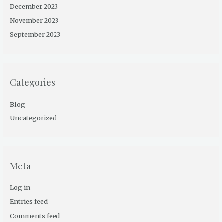
December 2023
November 2023
September 2023
Categories
Blog
Uncategorized
Meta
Log in
Entries feed
Comments feed