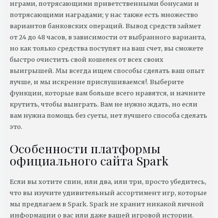
играми, потрясающими приветственными бонусами и
потрясающими наградами; у нас также есть множество
вариантов банковских операций. Вывод средств займет
от 24 до 48 часов, в зависимости от выбранного варианта,
но как только средства поступят на ваш счет, вы сможете
быстро очистить свой кошелек от всех своих
выигрышей. Мы всегда ищем способы сделать ваш опыт
лучше, и мы искренне прислушиваемся!. Выберите
функции, которые вам больше всего нравятся, и начните
крутить, чтобы выиграть. Вам не нужно ждать, но если
вам нужна помощь без суеты, нет лучшего способа сделать
это.
Особенности платформы
официального сайта Spark
Если вы хотите спин, или два, или три, просто убедитесь,
что вы изучите удивительный ассортимент игр, которые
мы предлагаем в Spark. Spark не хранит никакой личной
информации о вас или даже вашей игровой истории.