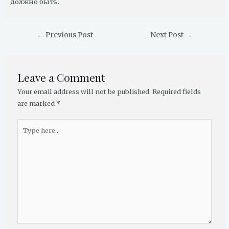
должно быть.
←
Previous Post
Next Post
→
Leave a Comment
Your email address will not be published.
Required fields
are marked
*
Type
here..