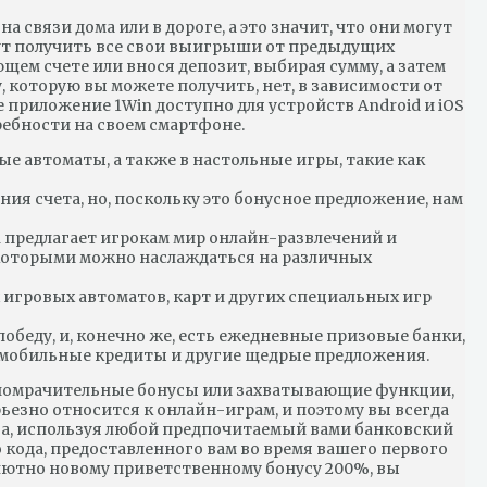
 связи дома или в дороге, а это значит, что они могут
ут получить все свои выигрыши от предыдущих
ем счете или внося депозит, выбирая сумму, а затем
 которую вы можете получить, нет, в зависимости от
е приложение 1Win доступно для устройств Android и iOS
ребности на своем смартфоне.
е автоматы, а также в настольные игры, такие как
ия счета, но, поскольку это бонусное предложение, нам
n предлагает игрокам мир онлайн-развлечений и
 которыми можно наслаждаться на различных
 игровых автоматов, карт и других специальных игр
победу, и, конечно же, есть ежедневные призовые банки,
 мобильные кредиты и другие щедрые предложения.
мопомрачительные бонусы или захватывающие функции,
ьезно относится к онлайн-играм, и поэтому вы всегда
тва, используя любой предпочитаемый вами банковский
 кода, предоставленного вам во время вашего первого
олютно новому приветственному бонусу 200%, вы