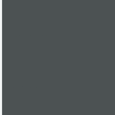
FMCG RESOURCES
MERCHANDISE