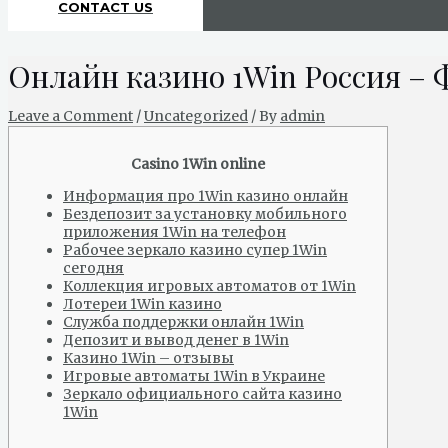
CONTACT US
Онлайн казино 1Win Россия –
Leave a Comment
/
Uncategorized
/ By
admin
Casino 1Win online
Информация про 1Win казино онлайн
Бездепозит за установку мобильного
приложения 1Win на телефон
Рабочее зеркало казино супер 1Win
сегодня
Коллекция игровых автоматов от 1Win
Лотереи 1Win казино
Служба поддержки онлайн 1Win
Депозит и вывод денег в 1Win
Казино 1Win – отзывы
Игровые автоматы 1Win в Украине
Зеркало официального сайта казино
1Win