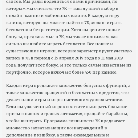
сайтов. Мы рады поделиться с вами причинами, по
которым мы считаем, что 7K — ваш лучший выбор в
онлайн-казино и мобильных казино. В каждую игру
казино, которую вы можете найти в 7K, можно играть
бесплатно и без регистрации. Хотя вы цените новые
бонусы, предлагаемые в 7K, мы также понимаем, как
сильно вы любите играть бесплатно. Все новые и
существующие игроки, которые зарегистрируют учетную
запись в 7K в период с 15 апреля 2019 года по 11 мая 2019
года, получат этот бонус. И это только самые известные из
портфолио, которое включает более 450 игр казино.
Каждая игра предлагает множество бонусных функций, а
также множество вращений и бесплатных кредитов, что
делает наши игры и игры настоящим удовольствием.
Если вы увлеченный игрок и хотите выиграть большие
призы в наших игровых автоматах, вращайте барабаны,
чтобы выиграть. Программа лояльности 7K предлагает
множество захватывающих вознаграждений в
дополнение к кэшбэку, а также еженедельные и