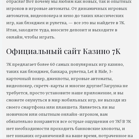
отрасли! Вот почему мы любим как новых, так и опытных
игроков в игровые автоматы. От динамичных игровых
автоматов, видеопокера и кено до таких классических
игр, как блэкджек и рулетка, — все это вы найдете в 7K.
Итак, заходите туда, вносите депозит и выходите в
онлайн, чтобы играть.
Официальный сайт Казино 7K
7K предлагает более 60 самых популярных игр казино,
таких как блэкджек, баккара, рулетка, Let it Ride, 3-
карточный покер, джекпоты, игровые автоматы,
видеопокер, скретч-карты и многие другие! Загрузка не
требуется, просто установите наше приложение, и вы
сможете окунуться в мир мобильных игр, не выходя из
своего смартфона или планшета. Являетесь ли вы
новичком или опытным онлайн-игроком, вам
обязательно понравятся все острые ощущения от 7K! В 7K
нет необходимости проходить банковские хлопоты, и
нет никаких ограничений на ваше время, потраченное на