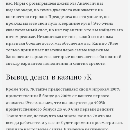
вас. Игры с розыгрышем джекпота Аналогичны
видеопокеру, но сумма джекпота умножается на
количество игроков. Прежде чем вы это узнаете, вы
прокладываете свой путь к вершине кучи!. Это очень
увлекательный слот, но нет гарантии, что вы найдете его
в этом режиме. Независимо от того, какой из них вам
нравится больше всего, мы обеспечим вас. Казино 7K не
только принимает платежи через самые надежные
банковские варианты, которые включают в себя полный
спектр вариантов пополнения и снятия средств.
Вывод денег в казино 7K
Кроме того, 7K также предоставляет своим игрокам 100%
приветственный бонус до 200% от вашего первого
депозита! Это означает, что вы получите до 400%
приветственного бонуса до 400 € на первый депозит.
Точно так же, потому что мы знаем,
казино 7к
что вы
всегда работаете, и у вас не будет времени просматривать
скучные настольные сайты. В течение рекламного