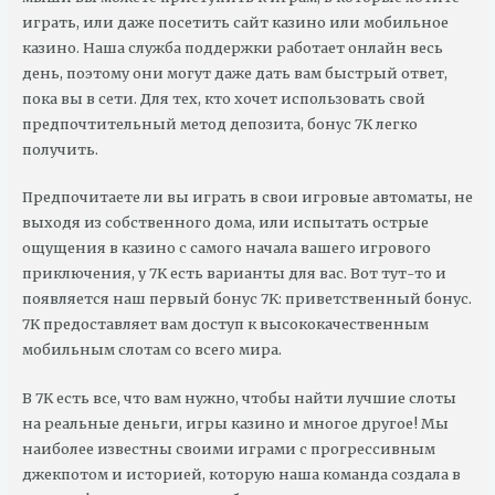
играть, или даже посетить сайт казино или мобильное
казино. Наша служба поддержки работает онлайн весь
день, поэтому они могут даже дать вам быстрый ответ,
пока вы в сети. Для тех, кто хочет использовать свой
предпочтительный метод депозита, бонус 7K легко
получить.
Предпочитаете ли вы играть в свои игровые автоматы, не
выходя из собственного дома, или испытать острые
ощущения в казино с самого начала вашего игрового
приключения, у 7K есть варианты для вас. Вот тут-то и
появляется наш первый бонус 7K: приветственный бонус.
7K предоставляет вам доступ к высококачественным
мобильным слотам со всего мира.
В 7K есть все, что вам нужно, чтобы найти лучшие слоты
на реальные деньги, игры казино и многое другое! Мы
наиболее известны своими играми с прогрессивным
джекпотом и историей, которую наша команда создала в