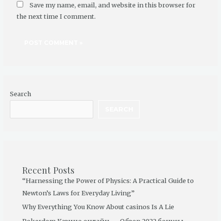
Save my name, email, and website in this browser for
the next time I comment.
Search
SEARCH
Recent Posts
“Harnessing the Power of Physics: A Practical Guide to
Newton’s Laws for Everyday Living”
Why Everything You Know About casinos Is A Lie
Pokerdom Казино онлайн — Обзор 2022 бонусы,