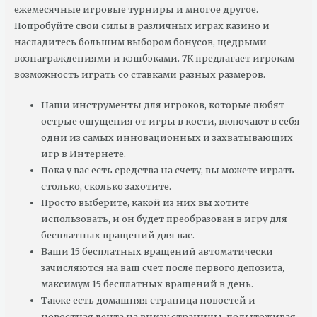
ежемесячные игровые турниры и многое другое.
Попробуйте свои силы в различных играх казино и
насладитесь большим выбором бонусов, щедрыми
вознаграждениями и кэшбэками. 7K предлагает игрокам
возможность играть со ставками разных размеров.
Наши инструменты для игроков, которые любят
острые ощущения от игры в кости, включают в себя
одни из самых инновационных и захватывающих
игр в Интернете.
Пока у вас есть средства на счету, вы можете играть
столько, сколько захотите.
Просто выберите, какой из них вы хотите
использовать, и он будет преобразован в игру для
бесплатных вращений для вас.
Ваши 15 бесплатных вращений автоматически
зачисляются на ваш счет после первого депозита,
максимум 15 бесплатных вращений в день.
Также есть домашняя страница новостей и
новостная лента на внизу страницы, подытоживая