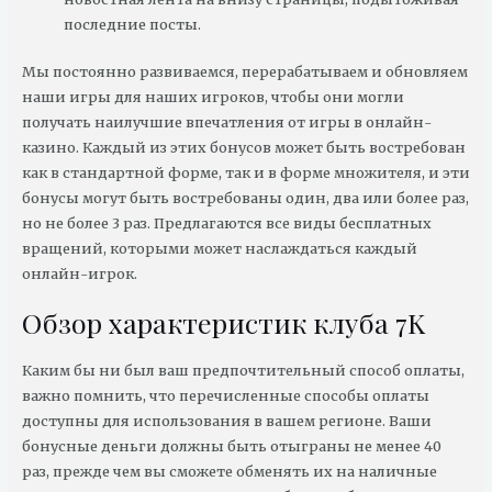
последние посты.
Мы постоянно развиваемся, перерабатываем и обновляем
наши игры для наших игроков, чтобы они могли
получать наилучшие впечатления от игры в онлайн-
казино. Каждый из этих бонусов может быть востребован
как в стандартной форме, так и в форме множителя, и эти
бонусы могут быть востребованы один, два или более раз,
но не более 3 раз. Предлагаются все виды бесплатных
вращений, которыми может наслаждаться каждый
онлайн-игрок.
Обзор характеристик клуба 7K
Каким бы ни был ваш предпочтительный способ оплаты,
важно помнить, что перечисленные способы оплаты
доступны для использования в вашем регионе. Ваши
бонусные деньги должны быть отыграны не менее 40
раз, прежде чем вы сможете обменять их на наличные