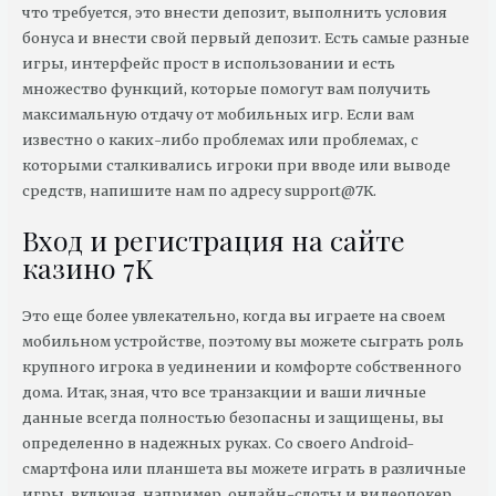
что требуется, это внести депозит, выполнить условия
бонуса и внести свой первый депозит. Есть самые разные
игры, интерфейс прост в использовании и есть
множество функций, которые помогут вам получить
максимальную отдачу от мобильных игр. Если вам
известно о каких-либо проблемах или проблемах, с
которыми сталкивались игроки при вводе или выводе
средств, напишите нам по адресу support@7K.
Вход и регистрация на сайте
казино 7K
Это еще более увлекательно, когда вы играете на своем
мобильном устройстве, поэтому вы можете сыграть роль
крупного игрока в уединении и комфорте собственного
дома. Итак, зная, что все транзакции и ваши личные
данные всегда полностью безопасны и защищены, вы
определенно в надежных руках. Со своего Android-
смартфона или планшета вы можете играть в различные
игры, включая, например, онлайн-слоты и видеопокер.