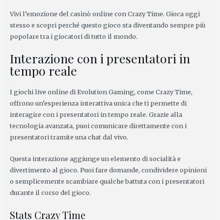
Vivi l’emozione del casinò online con Crazy Time. Gioca oggi
stesso e scopri perché questo gioco sta diventando sempre più
popolare tra i giocatori di tutto il mondo.
Interazione con i presentatori in
tempo reale
I giochi live online di Evolution Gaming, come Crazy Time,
offrono un’esperienza interattiva unica che ti permette di
interagire con i presentatori in tempo reale. Grazie alla
tecnologia avanzata, puoi comunicare direttamente con i
presentatori tramite una chat dal vivo.
Questa interazione aggiunge un elemento di socialità e
divertimento al gioco. Puoi fare domande, condividere opinioni
o semplicemente scambiare qualche battuta con i presentatori
durante il corso del gioco.
Stats Crazy Time