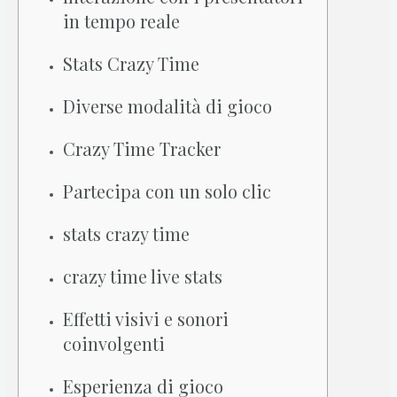
in tempo reale
Stats Crazy Time
Diverse modalità di gioco
Crazy Time Tracker
Partecipa con un solo clic
stats crazy time
crazy time live stats
Effetti visivi e sonori
coinvolgenti
Esperienza di gioco