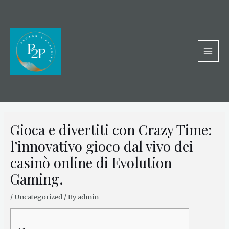
Skip
MAI
to
MEN
content
Post
navigation
Gioca e divertiti con Crazy Time:
l’innovativo gioco dal vivo dei
casinò online di Evolution
Gaming.
/
Uncategorized
/ By
admin