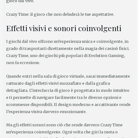
gioco dal vivo.
Crazy Time: il gioco che non deluderà le tue aspettative.
Effetti visivi e sonori coinvolgenti
I giochi dal vivo offrono un’esperienza unica e coinvolgente, in
grado di trasportarti direttamente nella magia dei casinò fisici.
Crazy Time, uno dei giochi più popolari di Evolution Gaming,
non fa eccezione.
Quando entri nella sala di gioco virtuale, sarai immediatamente
catturato dagli effetti visivi mozzafiato e dalla grafica
dettagliata. L’interfaccia di gioco è progettata in modo intuitivo
e ti permette di navigare facilmente tra le diverse opzioni e
scommesse disponibili. Il design moderno e accattivante rende
l’esperienza visiva davvero emozionante.
Ma gli effetti sonori sono ciò che rende davvero Crazy Time
un’esperienza coinvolgente. Ogni volta che giri la ruota o