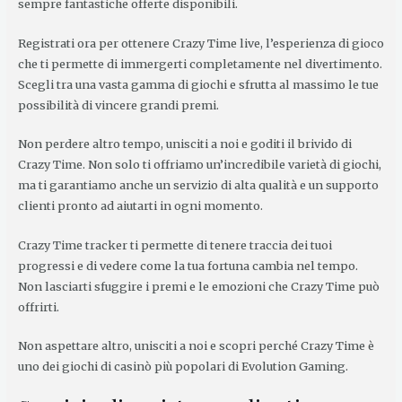
sempre fantastiche offerte disponibili.
Registrati ora per ottenere Crazy Time live, l’esperienza di gioco
che ti permette di immergerti completamente nel divertimento.
Scegli tra una vasta gamma di giochi e sfrutta al massimo le tue
possibilità di vincere grandi premi.
Non perdere altro tempo, unisciti a noi e goditi il brivido di
Crazy Time. Non solo ti offriamo un’incredibile varietà di giochi,
ma ti garantiamo anche un servizio di alta qualità e un supporto
clienti pronto ad aiutarti in ogni momento.
Crazy Time tracker ti permette di tenere traccia dei tuoi
progressi e di vedere come la tua fortuna cambia nel tempo.
Non lasciarti sfuggire i premi e le emozioni che Crazy Time può
offrirti.
Non aspettare altro, unisciti a noi e scopri perché Crazy Time è
uno dei giochi di casinò più popolari di Evolution Gaming.