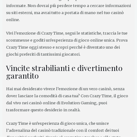
informate. Non dovrai più perdere tempo a cercare informazioni
su siti esterni, ma avrai tutto a portata di mano nel tuo casinò
online.
Vivi l’emozione di Crazy Time, segui le statistiche, traccia le tue
scommesse e goditi un’esperienza di gioco online unica. Prova
Crazy Time oggi stesso e scopri perché è diventato uno dei
giochi preferiti di tantissimi giocatori.
Vincite strabilianti e divertimento
garantito
Hai mai desiderato vivere l’emozione di un vero casinò, senza
dover lasciare la comodità di casa tua? Con Crazy Time, il gioco
dal vivo nei casinò online di Evolution Gaming, puoi
trasformare questo desiderio in realtà.
Crazy Time è un’esperienza di gioco unica, che unisce
l’adrenalina del casinò tradizionale con il comfort dei tuoi