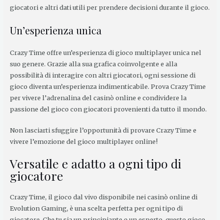
giocatori e altri dati utili per prendere decisioni durante il gioco.
Un’esperienza unica
Crazy Time offre un’esperienza di gioco multiplayer unica nel
suo genere. Grazie alla sua grafica coinvolgente e alla
possibilità di interagire con altri giocatori, ogni sessione di
gioco diventa un’esperienza indimenticabile. Prova Crazy Time
per vivere l’adrenalina del casinò online e condividere la
passione del gioco con giocatori provenienti da tutto il mondo.
Non lasciarti sfuggire l’opportunità di provare Crazy Time e
vivere l’emozione del gioco multiplayer online!
Versatile e adatto a ogni tipo di
giocatore
Crazy Time, il gioco dal vivo disponibile nei casinò online di
Evolution Gaming, è una scelta perfetta per ogni tipo di
giocatore. Che tu sia un principiante o un esperto, questo gioco