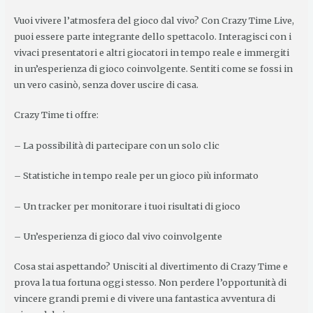
Vuoi vivere l’atmosfera del gioco dal vivo? Con Crazy Time Live,
puoi essere parte integrante dello spettacolo. Interagisci con i
vivaci presentatori e altri giocatori in tempo reale e immergiti
in un’esperienza di gioco coinvolgente. Sentiti come se fossi in
un vero casinò, senza dover uscire di casa.
Crazy Time ti offre:
– La possibilità di partecipare con un solo clic
– Statistiche in tempo reale per un gioco più informato
– Un tracker per monitorare i tuoi risultati di gioco
– Un’esperienza di gioco dal vivo coinvolgente
Cosa stai aspettando? Unisciti al divertimento di Crazy Time e
prova la tua fortuna oggi stesso. Non perdere l’opportunità di
vincere grandi premi e di vivere una fantastica avventura di