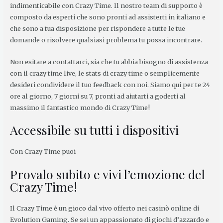
indimenticabile con Crazy Time. Il nostro team di supporto è
composto da esperti che sono pronti ad assisterti in italiano e
che sono a tua disposizione per rispondere a tutte le tue
domande o risolvere qualsiasi problema tu possa incontrare.
Non esitare a contattarci, sia che tu abbia bisogno di assistenza
con il crazy time live, le stats di crazy time o semplicemente
desideri condividere il tuo feedback con noi. Siamo qui per te 24
ore al giorno, 7 giorni su 7, pronti ad aiutarti a goderti al
massimo il fantastico mondo di Crazy Time!
Accessibile su tutti i dispositivi
Con Crazy Time puoi
Provalo subito e vivi l’emozione del
Crazy Time!
Il Crazy Time è un gioco dal vivo offerto nei casinò online di
Evolution Gaming. Se sei un appassionato di giochi d’azzardo e