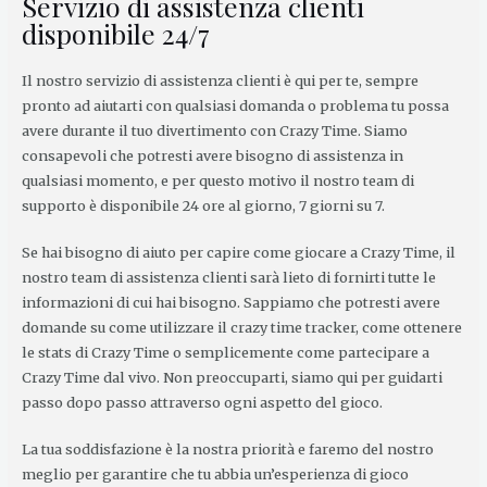
Servizio di assistenza clienti
disponibile 24/7
Il nostro servizio di assistenza clienti è qui per te, sempre
pronto ad aiutarti con qualsiasi domanda o problema tu possa
avere durante il tuo divertimento con Crazy Time. Siamo
consapevoli che potresti avere bisogno di assistenza in
qualsiasi momento, e per questo motivo il nostro team di
supporto è disponibile 24 ore al giorno, 7 giorni su 7.
Se hai bisogno di aiuto per capire come giocare a Crazy Time, il
nostro team di assistenza clienti sarà lieto di fornirti tutte le
informazioni di cui hai bisogno. Sappiamo che potresti avere
domande su come utilizzare il crazy time tracker, come ottenere
le stats di Crazy Time o semplicemente come partecipare a
Crazy Time dal vivo. Non preoccuparti, siamo qui per guidarti
passo dopo passo attraverso ogni aspetto del gioco.
La tua soddisfazione è la nostra priorità e faremo del nostro
meglio per garantire che tu abbia un’esperienza di gioco