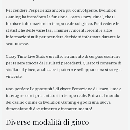
Per rendere l’esperienza ancora più coinvolgente, Evolution
Gaming ha introdotto la funzione “Stats Crazy Time”, che ti
fornisce informazioni in tempo reale sul gioco. Puoi vedere le
statistiche delle varie fasi, i numeri vincenti recenti e altre
informazioni utili per prendere decisioni informate durante le
scommesse.
Crazy Time Live Stats è un altro strumento di cui puoi usufruire
per tenere traccia dei risultati precedenti. Questo ti consente di
studiare il gioco, analizzare i pattern e sviluppare una strategia
vincente.
Non perdere l’opportunità di vivere l’emozione di Crazy Time e
interagire con i presentatori in tempo reale. Entra nel mondo
dei casinò online di Evolution Gaming e goditi una nuova
dimensione di divertimento e intrattenimento!
Diverse modalità di gioco