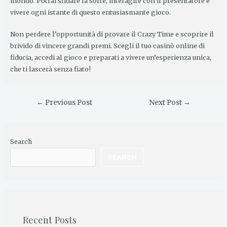
mondo. Potrai sfidare la sorte, interagire con il presentatore e
vivere ogni istante di questo entusiasmante gioco.
Non perdere l’opportunità di provare il Crazy Time e scoprire il
brivido di vincere grandi premi. Scegli il tuo casinò online di
fiducia, accedi al gioco e preparati a vivere un’esperienza unica,
che ti lascerà senza fiato!
←
Previous Post
Next Post
→
Search
SEARCH
Recent Posts